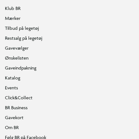
Klub BR
Mærker
Tilbud på legetøj
Restsalg på legetøj
Gavevælger
Ønskelisten
Gaveindpakning
Katalog
Events
Click&Collect
BR Business
Gavekort
Om BR
Følg BR på Facebook