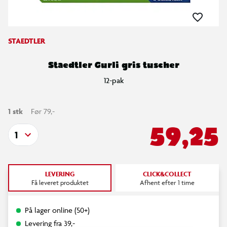
STAEDTLER
Staedtler Gurli gris tuscher
12-pak
1 stk
Før 79,-
59,25
1
LEVERING
CLICK&COLLECT
Få leveret produktet
Afhent efter 1 time
På lager online (50+)
Levering fra 39,-