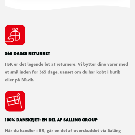
Kan vaskes ud af de fleste tekstiler
Dermatologisk testet
Bred stregbredde
365 DAGES RETURRET
Ventileret hætte
I BR er det legende let at returnere. Vi bytter dine varer med
et smil inden for 365 dage, uanset om du har købt i butik
Papemballage i genanvendt materiale
eller på BR.dk.
100% DANSKEJET: EN DEL AF SALLING GROUP
Når du handler i BR, går en del af overskuddet via Salling