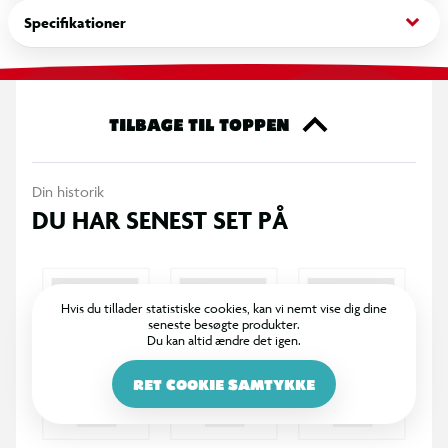
keyboard_arrow_down
Specifikationer
Tusserne indeholder vandbaseret og ultravaskbart blæk, som
nemt kan vaskes ud af de fleste tekstiler, hvilket gør dem
perfekte til kreative aktiviteter i hverdagen.
TILBAGE TIL TOPPEN
Specifikationer
12 assorterede farver
Din historik
DU HAR SENEST SET PÅ
Tusser med Gurli Gris-design
Sekskantet form til små hænder
Hvis du tillader statistiske cookies, kan vi nemt vise dig dine
seneste besøgte produkter.
Stabil, trykfast og afrundet spids
Du kan altid ændre det igen.
Vandbaseret blæk
RET COOKIE SAMTYKKE
Ultravaskbart blæk