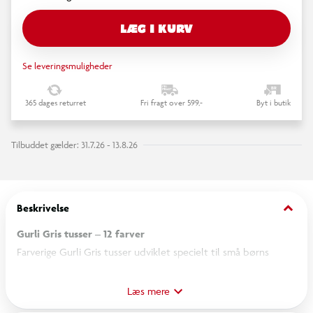
LÆG I KURV
Se leveringsmuligheder
365 dages returret
Fri fragt over 599,-
Byt i butik
Tilbuddet gælder: 31.7.26 - 13.8.26
keyboard_arrow_down
Beskrivelse
Gurli Gris tusser – 12 farver
Farverige Gurli Gris tusser udviklet specielt til små børns
hænder. De sekskantede tusser giver et godt greb, mens den
stabile, trykfaste og afrundede spids gør dem nemme og
Læs mere
behagelige at tegne med.