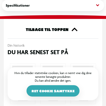
Blyanterne har et højt pigmentindhold, som sikrer klare og
keyboard_arrow_down
Specifikationer
jævne farver, og de er nemme at spidse, så de er praktiske i
daglig brug.
Specifikationer
TILBAGE TIL TOPPEN
12 stk. farveblyanter
Din historik
Pastelfarver
DU HAR SENEST SET PÅ
Højt pigmentindhold
Nemme at spidse
Hvis du tillader statistiske cookies, kan vi nemt vise dig dine
seneste besøgte produkter.
Du kan altid ændre det igen.
Velegnet til tegning og farvelægning
RET COOKIE SAMTYKKE
Egnet til skole og kreativ brug