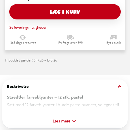
LÆG I KURV
Se leveringsmuligheder
365 dages returret
Fri fragt over 599,-
Byt i butik
Tilbuddet gælder: 31.7.26 - 13.8.26
keyboard_arrow_down
Beskrivelse
Staedtler farveblyanter – 12 stk. pastel
Sæt med 12 farveblyanter i bløde pastelnuancer, velegnet til
både tegning, farvelægning og kreative projekter. Farverne
giver et roligt og ensartet udtryk med god dækkeevne.
Læs mere