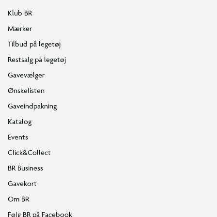
Klub BR
Mærker
Tilbud på legetøj
Restsalg på legetøj
Gavevælger
Ønskelisten
Gaveindpakning
Katalog
Events
Click&Collect
BR Business
Gavekort
Om BR
Følg BR på Facebook