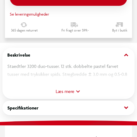
Se leveringsmuligheder
365 dages returret
Fri fragt over 599,-
Byt i butik
keyboard_arrow_down
Beskrivelse
Staedtler 3200 duo-tusser. 12 stk. dobbelte pastel farvet
tusser med tryksikker spids. Stregbredde ± 3.0 mm og 0.5-0.8
mm. Maks holdbarhed, og stort farveindhold til farvelægning
eller illustrationer. Én pen - men 2 stregbredder til både tynde
Læs mere
og brede linjer. Perfekt til skitser, tegninger, illustrationer,
tekster mm.
keyboard_arrow_down
Specifikationer