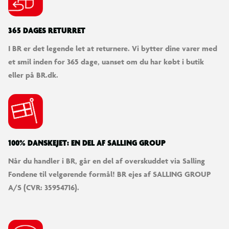
365 DAGES RETURRET
I BR er det legende let at returnere. Vi bytter dine varer med
et smil inden for 365 dage, uanset om du har købt i butik
eller på BR.dk.
100% DANSKEJET: EN DEL AF SALLING GROUP
Når du handler i BR, går en del af overskuddet via Salling
Fondene til velgørende formål! BR ejes af SALLING GROUP
A/S (CVR: 35954716).