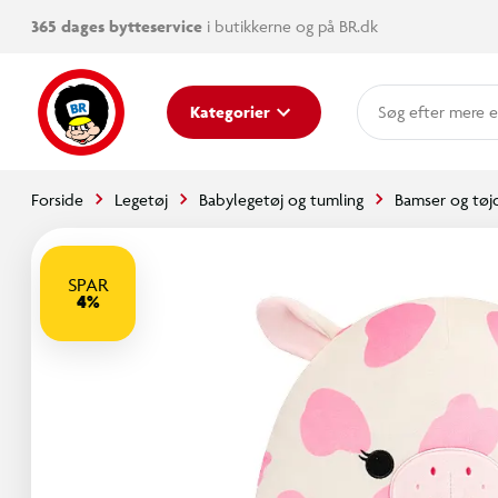
365 dages bytteservice
i butikkerne og på BR.dk
mere e
Kategorier
Forside
Legetøj
Babylegetøj og tumling
Bamser og tøj
SPAR
4%