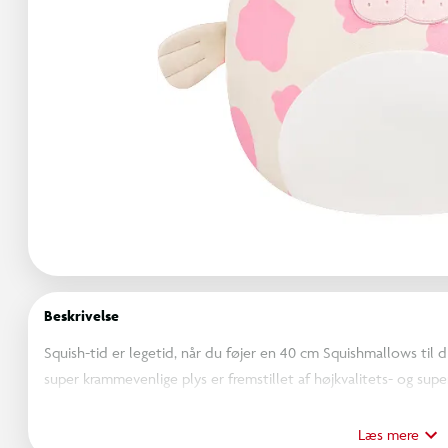
Beskrivelse
Squish-tid er legetid, når du føjer en 40 cm Squishmallows til 
super krammevenlige plys er fremstillet af højkvalitets- og sup
Squishmallows' bløde og farverige personligheder bringer verd
som du kan dele med alle. De fås i forskellige størrelser og far
Læs mere