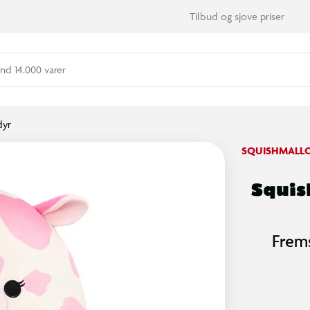
Tilbud og sjove priser
nd 14.000 varer
dyr
SQUISHMALL
Squis
Frems