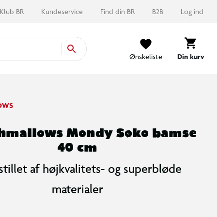
Klub BR
Kundeservice
Find din BR
B2B
Log ind
Ønskeliste
Din kurv
OWS
hmallows Mondy Søko bamse
40 cm
tillet af højkvalitets- og superbløde
materialer