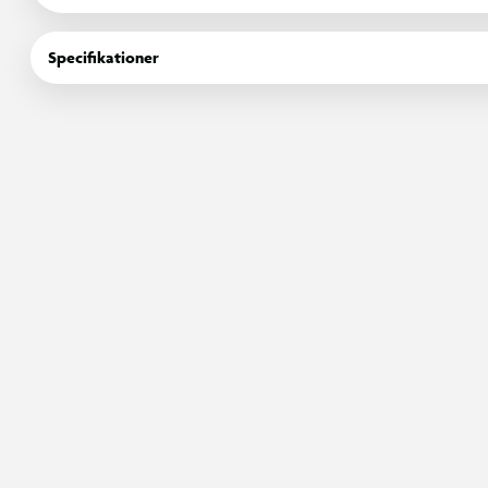
sin egen unikke personlighed. De bringer glæde og giver en følel
uanset hvor de er. Højde 40 cm. For børn i alle aldre.
Specifikationer