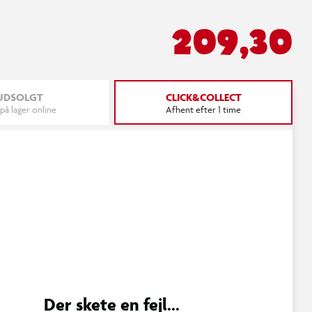
209,30
UDSOLGT
CLICK&COLLECT
 på lager online
Afhent efter 1 time
Der skete en fejl...