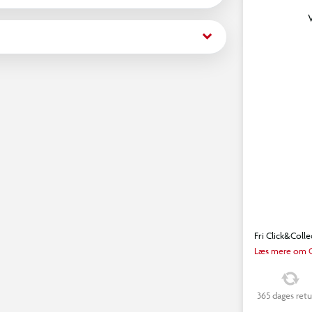
se af eventyr og venskab til alle deres fans,
keyboard_arrow_down
Fri Click&Colle
Læs mere om C
365 dages retu