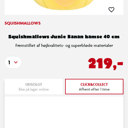
SQUISHMALLOWS
Squishmallows Junie Banan bamse 40 cm
Fremstillet af højkvalitets- og superbløde materialer
219,-
1
UDSOLGT
CLICK&COLLECT
Ikke på lager online
Afhent efter 1 time