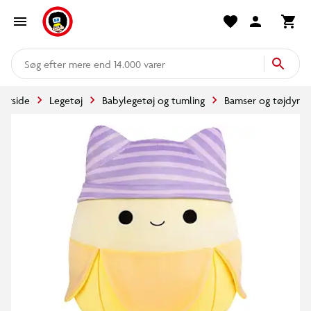
mere end 14.000 varer
Forside
Legetøj
Babylegetøj og tumling
Bamser og tøjdyr