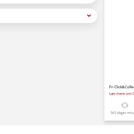
keyboard_arrow_down
Fri Click&Colle
Læs mere om C
365 dages retu