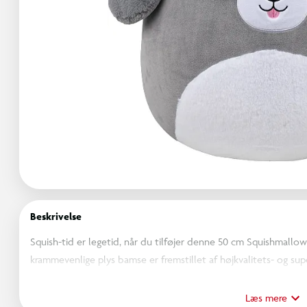
Beskrivelse
Squish-tid er legetid, når du tilføjer denne 50 cm Squishmallow
krammevenlige plys bamse er fremstillet af højkvalitets- og sup
Squishmallows har bløde og farverige personligheder, som brin
med alle. De fås i forskellige størrelser og farver, og hver Squi
Læs mere