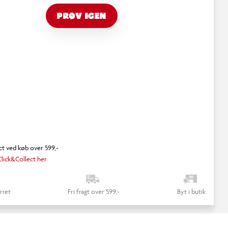
PRØV IGEN
ct ved køb over 599,-
lick&Collect her
rret
Fri fragt over 599,-
Byt i butik