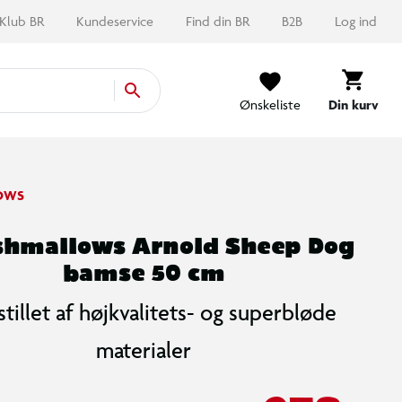
Klub BR
Kundeservice
Find din BR
B2B
Log ind
Ønskeliste
Din kurv
OWS
shmallows Arnold Sheep Dog
bamse 50 cm
tillet af højkvalitets- og superbløde
materialer