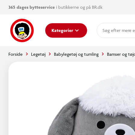
365 dages bytteservice
i butikkerne og på BR.dk
mere e
Kategorier
Forside
Legetøj
Babylegetøj og tumling
Bamser og tøj