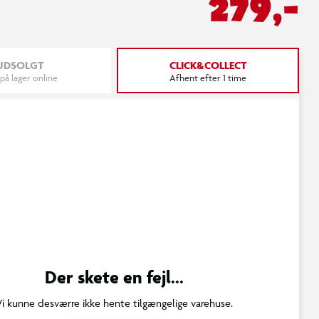
279,-
UDSOLGT
CLICK&COLLECT
 på lager online
Afhent efter 1 time
Der skete en fejl...
Vi kunne desværre ikke hente tilgængelige varehuse.