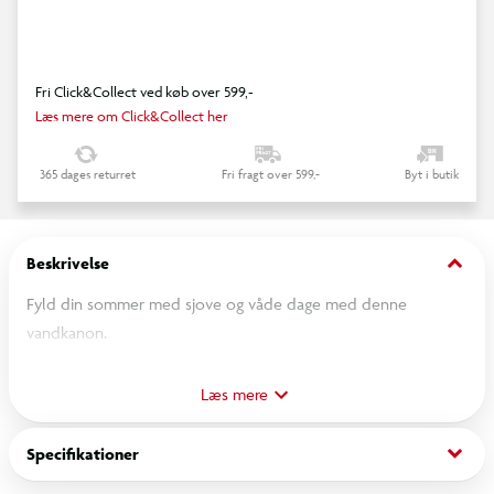
Fri Click&Collect ved køb over 599,-
Læs mere om Click&Collect her
365 dages returret
Fri fragt over 599,-
Byt i butik
keyboard_arrow_down
Beskrivelse
Fyld din sommer med sjove og våde dage med denne
vandkanon.
Måler 55 cm
Læs mere
OBS! Varen er assorteret, og en bestemt variant kan ikke
keyboard_arrow_down
Specifikationer
garanteres.