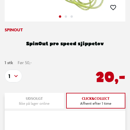
SPINOUT
SpinOut pro speed sjippetov
1 stk
Før 50,-
20,-
1
UDSOLGT
CLICK&COLLECT
Ikke på lager online
Afhent efter 1 time