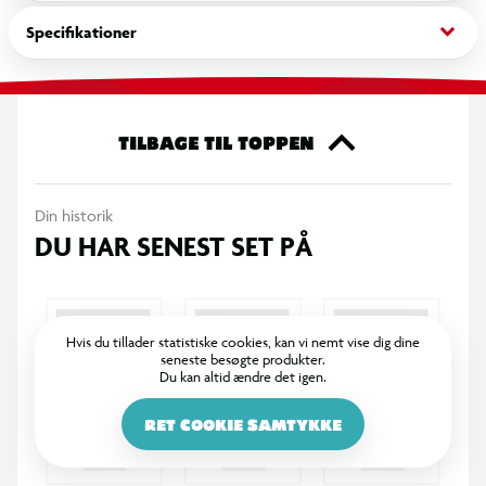
luftmodstand, så du kan opbygge høj hastighed og en stabil
keyboard_arrow_down
Specifikationer
rytme.
Sjippetovet er velegnet til både begyndere og øvede, der
ønsker at forbedre kondition, koordination og udholdenhed.
TILBAGE TIL TOPPEN
Perfekt til hjemmetræning eller hvis du blot gerne vil avancere
dig med sjipning - så du bliver udfordret mere.
Din historik
DU HAR SENEST SET PÅ
Hvis du tillader statistiske cookies, kan vi nemt vise dig dine
seneste besøgte produkter.
Du kan altid ændre det igen.
RET COOKIE SAMTYKKE