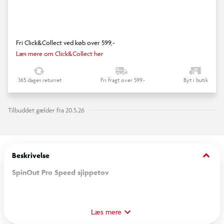
Fri Click&Collect ved køb over 599,-
Læs mere om Click&Collect her
365 dages returret
Fri fragt over 599,-
Byt i butik
Tilbuddet gælder fra 20.5.26
keyboard_arrow_down
Beskrivelse
SpinOut Pro Speed sjippetov
Få tempo i træningen med SpinOut Pro Speed sjippetov –
udviklet til hurtige rotationer, effektiv cardio og intensiv
Læs mere
intervaltræning. Det lette og strømlinede design sikrer minimal