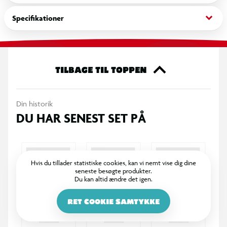
sjov og motion.
keyboard_arrow_down
Specifikationer
TILBAGE TIL TOPPEN
Din historik
DU HAR SENEST SET PÅ
Hvis du tillader statistiske cookies, kan vi nemt vise dig dine
seneste besøgte produkter.
Du kan altid ændre det igen.
RET COOKIE SAMTYKKE