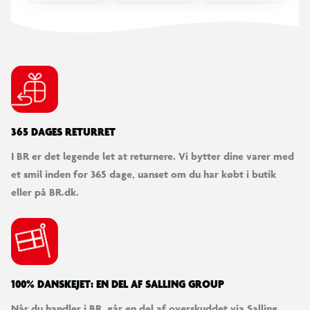
365 DAGES RETURRET
I BR er det legende let at returnere. Vi bytter dine varer med
et smil inden for 365 dage, uanset om du har købt i butik
eller på BR.dk.
100% DANSKEJET: EN DEL AF SALLING GROUP
Når du handler i BR, går en del af overskuddet via Salling