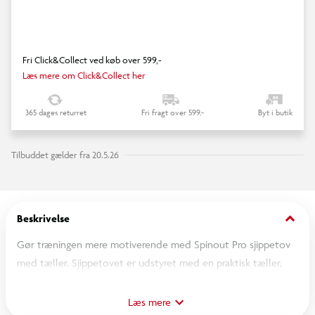
Fri Click&Collect ved køb over 599,-
Læs mere om Click&Collect her
365 dages returret
Fri fragt over 599,-
Byt i butik
Tilbuddet gælder fra 20.5.26
keyboard_arrow_down
Beskrivelse
Gør træningen mere motiverende med Spinout Pro sjippetov
med tæller. Sjippetovet er udstyret med en praktisk tæller,
der registrerer hvert hop, så du nemt kan følge med i din
udvikling. Perfekt til både børn og voksne, der vil kombinere
Læs mere