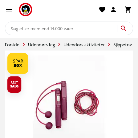
mere end 14.000 varer
Forside
Udendørs leg
Udendørs aktiviteter
Sjippetov
SPAR
80%
REST
SALG