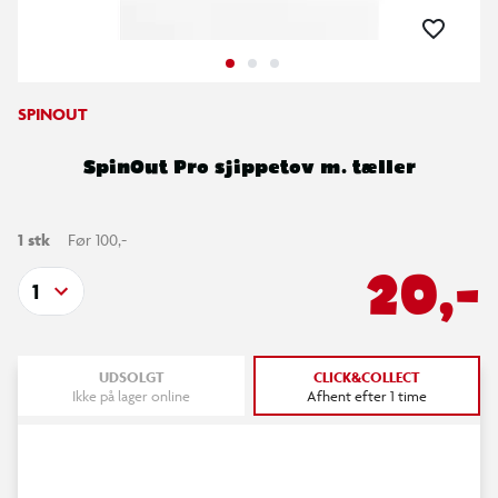
SPINOUT
SpinOut Pro sjippetov m. tæller
1 stk
Før 100,-
20,-
1
UDSOLGT
CLICK&COLLECT
Ikke på lager online
Afhent efter 1 time