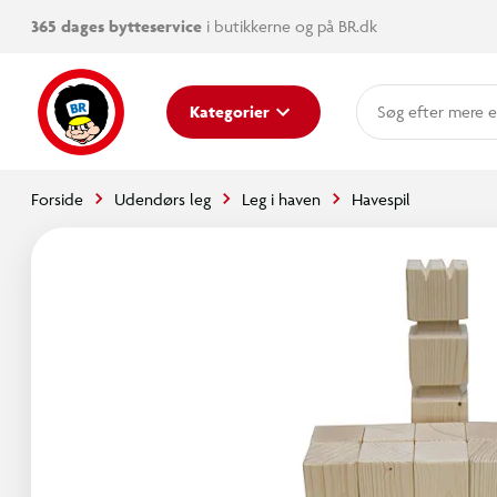
365 dages bytteservice
i butikkerne og på BR.dk
mere e
Kategorier
Forside
Udendørs leg
Leg i haven
Havespil