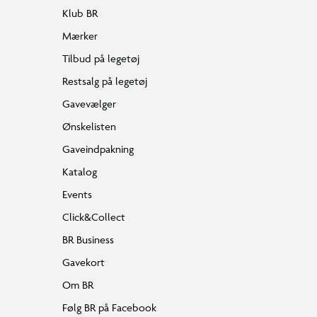
Klub BR
Mærker
Tilbud på legetøj
Restsalg på legetøj
Gavevælger
Ønskelisten
Gaveindpakning
Katalog
Events
Click&Collect
BR Business
Gavekort
Om BR
Følg BR på Facebook