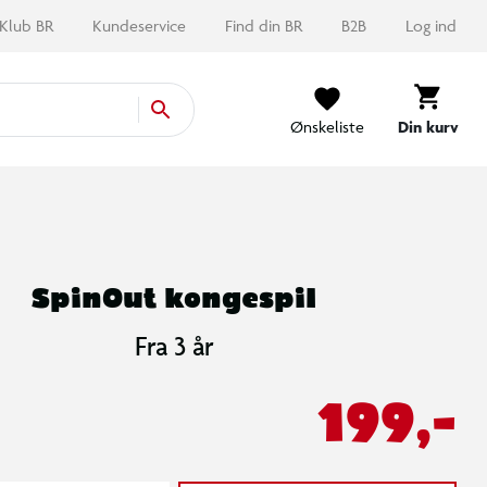
Klub BR
Kundeservice
Find din BR
B2B
Log ind
Ønskeliste
Din kurv
SpinOut kongespil
Fra 3 år
199,-