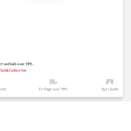
ct ved køb over 599,-
lick&Collect her
rret
Fri fragt over 599,-
Byt i butik