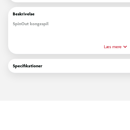
Beskrivelse
SpinOut kongespil
SpinOut kongespil er et klassisk havespil, der samler familie og 
sommerfester, grillarrangementer og hyggelige dage i haven, 
Læs mere
Spillet handler om præcision, strategi og godt samarbejde. Fø
Specifikationer
banen er ryddet, gælder det om at ramme kongen og sikre sejren
kast.