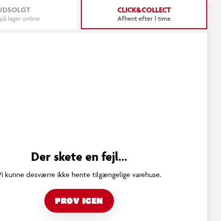
UDSOLGT
CLICK&COLLECT
 på lager online
Afhent efter 1 time
Der skete en fejl...
Vi kunne desværre ikke hente tilgængelige varehuse.
PRØV IGEN