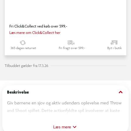
Fri Click&Collect ved køb over 599,-
Læs mere om Click&Collect her
365 dages returret
Fri fragt over 599,-
Byt i butik
Tilbuddet gælder fra 17.3.26
keyboard_arrow_down
Beskrivelse
Giv børnene en sjov og aktiv udendørs oplevelse med Throw
and Shoot spillet. Dette actionfyldte spil involverer at kaste
og fange bolden ved hjælp af de specielt designede net.
Læs mere