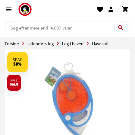
mere end 14.000 varer
Forside
Udendørs leg
Leg i haven
Havespil
SPAR
50%
REST
SALG