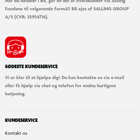
Når du handler i BR, går en del af overskuddet via Salling
Fondene til velgørende formål! BR ejes af SALLING GROUP
A/S (CVR: 35954716).
SØDESTE KUNDESERVICE
Vi er klar til at hjælpe dig! Du kan kontakte os via e-mail
eller få hjælp via chat og telefon for endnu hurtigere
betjening.
KUNDESERVICE
Kontakt os