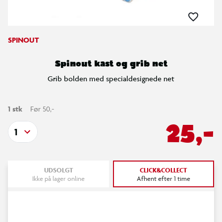
SPINOUT
Spinout kast og grib net
Grib bolden med specialdesignede net
1 stk
Før 50,-
25,-
1
UDSOLGT
CLICK&COLLECT
Ikke på lager online
Afhent efter 1 time