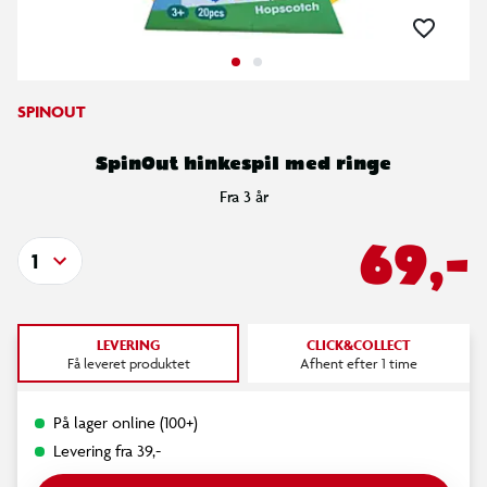
SPINOUT
SpinOut hinkespil med ringe
Fra 3 år
69,-
1
LEVERING
CLICK&COLLECT
Få leveret produktet
Afhent efter 1 time
På lager online (100+)
Levering fra 39,-