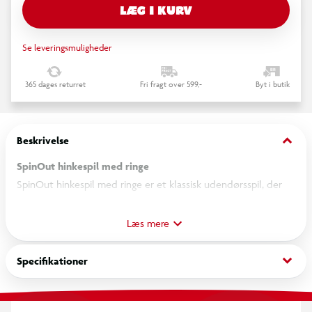
LÆG I KURV
Se leveringsmuligheder
365 dages returret
Fri fragt over 599,-
Byt i butik
keyboard_arrow_down
Beskrivelse
SpinOut hinkespil med ringe
SpinOut hinkespil med ringe er et klassisk udendørsspil, der
kombinerer bevægelse, præcision og underholdning for både
børn og voksne. Spillet består af en række markerede “hink”
Læs mere
og tilhørende ringe, som kastes mod målene for at score
point og samle sejre i sjove konkurrencer.
keyboard_arrow_down
Specifikationer
Det simple, men engagerende design gør spillet ideelt til
lejligheder i haven, på terrassen eller i parken, hvor der er