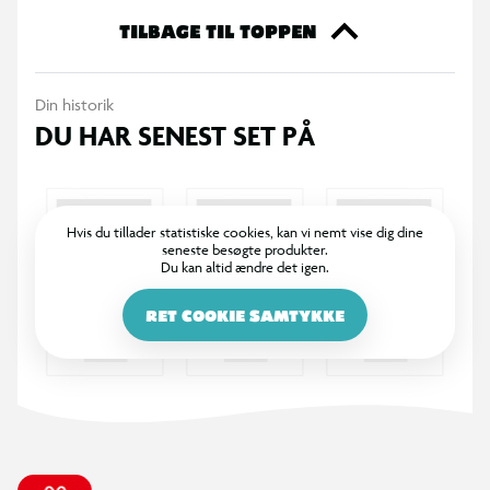
plads til aktiv leg og sociale udfordringer. Hinkespil er en
TILBAGE TIL TOPPEN
oplagt aktivitet til familiehygge, picnic eller skoleaktiviteter,
hvor både koordination og taktisk sans kan trænes gennem
Din historik
leg.
DU HAR SENEST SET PÅ
Hvis du tillader statistiske cookies, kan vi nemt vise dig dine
seneste besøgte produkter.
Du kan altid ændre det igen.
RET COOKIE SAMTYKKE