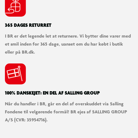
365 DAGES RETURRET
I BR er det legende let at returnere. Vi bytter dine varer med
et smil inden for 365 dage, uanset om du har købt i butik
eller på BR.dk.
100% DANSKEJET: EN DEL AF SALLING GROUP
Når du handler i BR, går en del af overskuddet via Salling
Fondene til velgørende formål! BR ejes af SALLING GROUP
A/S (CVR: 35954716).