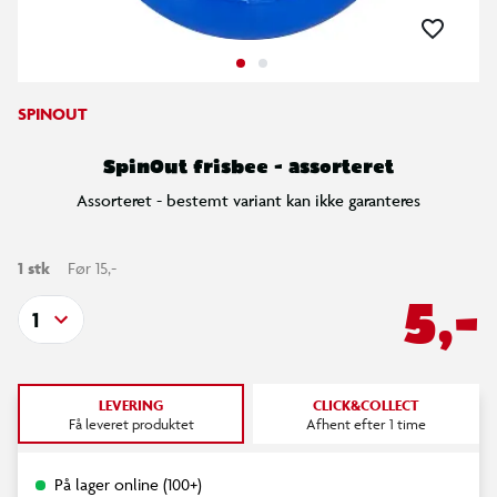
SPINOUT
SpinOut frisbee - assorteret
Assorteret - bestemt variant kan ikke garanteres
1 stk
Før 15,-
5,-
1
LEVERING
CLICK&COLLECT
Få leveret produktet
Afhent efter 1 time
På lager online (100+)