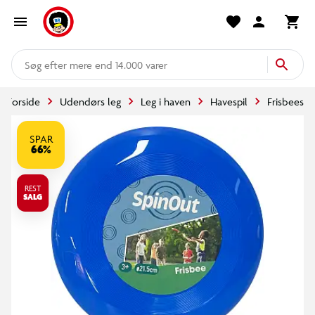
mere end 14.000 varer
Forside
Udendørs leg
Leg i haven
Havespil
Frisbees
SPAR
66%
REST
SALG