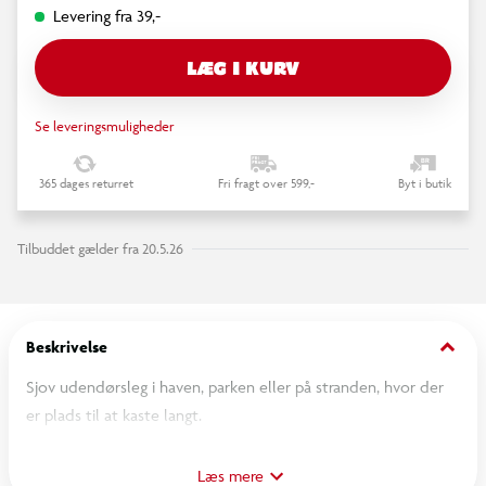
Levering fra 39,-
LÆG I KURV
Se leveringsmuligheder
365 dages returret
Fri fragt over 599,-
Byt i butik
Tilbuddet gælder fra 20.5.26
keyboard_arrow_down
Beskrivelse
Sjov udendørsleg i haven, parken eller på stranden, hvor der
er plads til at kaste langt.
OBS! Varen er assorteret, og en bestemt variant kan ikke
Læs mere