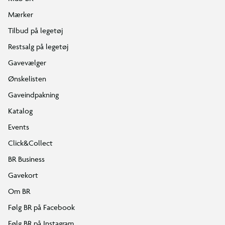
Mærker
Tilbud på legetøj
Restsalg på legetøj
Gavevælger
Ønskelisten
Gaveindpakning
Katalog
Events
Click&Collect
BR Business
Gavekort
Om BR
Følg BR på Facebook
Følg BR på Instagram