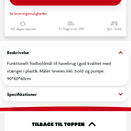
Se leveringsmuligheder
365 dages returret
Fri fragt over 599,-
Byt i butik
keyboard_arrow_down
Beskrivelse
Funktionelt fodboldmål til havebrug i god kvalitet med
stænger i plastik. Målet leveres inkl. bold og pumpe.
90*60*60cm
keyboard_arrow_down
Specifikationer
TILBAGE TIL TOPPEN