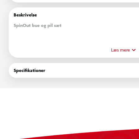
Beskrivelse
SpinOut bue og pil sæt
SpinOut bue og pil sæt inviterer til eventyrlig og målrettet le
skydeaktiviteter. Sættet består af en let håndterbar bue i pin
Læs mere
pointfelter samt tre pile med sugekopspidser, der gør legen 
gør det nemt at have pilene samlet og klar til næste skud.
Specifikationer
Legen giver rig mulighed for at øve præcision, fokus og hånd
Børn kan udfordre sig selv eller konkurrere med venner og fami
skiven.
Sættet indeholder:
1 x Bue
3 x Pile med sugekop