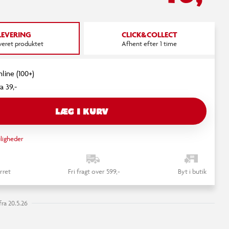
LEVERING
CLICK&COLLECT
everet produktet
Afhent efter 1 time
nline (100+)
a 39,-
LÆG I KURV
ligheder
rret
Fri fragt over 599,-
Byt i butik
ra 20.5.26