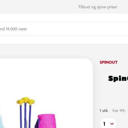
Tilbud og sjove priser
nd 14.000 varer
SPINOUT
SpinO
1 stk
Før 99,-
1