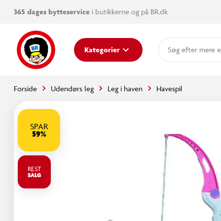
365 dages bytteservice
i butikkerne og på BR.dk
mere e
Kategorier
Forside
Udendørs leg
Leg i haven
Havespil
SPAR
59%
REST
SALG