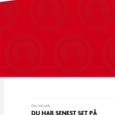
1 x Skydeskive
1 x Pileholder med rem
Din historik
DU HAR SENEST SET PÅ