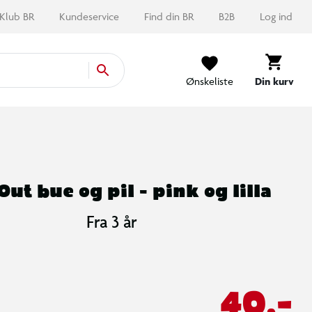
Klub BR
Kundeservice
Find din BR
B2B
Log ind
Ønskeliste
Din kurv
ut bue og pil - pink og lilla
Fra 3 år
40,-