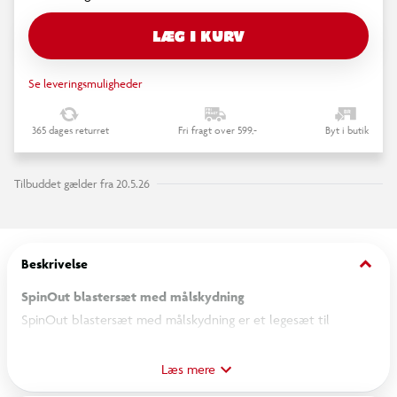
LÆG I KURV
Se leveringsmuligheder
365 dages returret
Fri fragt over 599,-
Byt i butik
Tilbuddet gælder fra 20.5.26
keyboard_arrow_down
Beskrivelse
SpinOut blastersæt med målskydning
SpinOut blastersæt med målskydning er et legesæt til
udendørs aktiviteter, hvor børn kan øve præcision og
målskydning. Sættet indeholder blastere samt forskellige mål,
Læs mere
som kan opstilles til leg i haven eller på andre åbne områder.