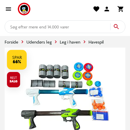
mere end 14.000 varer
Forside
Udendørs leg
Leg i haven
Havespil
SPAR
66%
REST
SALG