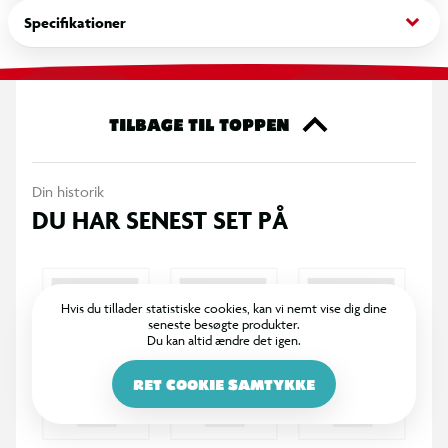
keyboard_arrow_down
Specifikationer
Målskiver og dåser kan placeres på jorden eller på en flad
overflade, hvorefter spillerne skiftes til at skyde mod målene.
Legen kan foregå individuelt eller som konkurrence mellem
flere deltagere.
TILBAGE TIL TOPPEN
Specifikationer
Din historik
Blastersæt til målskydning
DU HAR SENEST SET PÅ
Indeholder i alt 58 dele
Indeholder blastere og mål til opsætning
Hvis du tillader statistiske cookies, kan vi nemt vise dig dine
seneste besøgte produkter.
Du kan altid ændre det igen.
Målskiver og dåser kan opstilles til forskellige
skydeøvelser
RET COOKIE SAMTYKKE
Velegnet til udendørs leg og aktiviteter