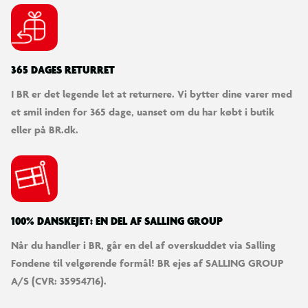
Fremstillet af mindst 90 % genanvendt plast
UV-bestandigt og vejrbestandigt materiale
365 DAGES RETURRET
Del af Smoby Life-serien
I BR er det legende let at returnere. Vi bytter dine varer med
et smil inden for 365 dage, uanset om du har købt i butik
Produceret i Frankrig
eller på BR.dk.
Velegnet til udendørs leg på varme sommerdage
100% DANSKEJET: EN DEL AF SALLING GROUP
Når du handler i BR, går en del af overskuddet via Salling
Fondene til velgørende formål! BR ejes af SALLING GROUP
A/S (CVR: 35954716).