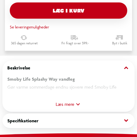
LÆG I KURV
Se leveringsmuligheder
365 dages returret
Fri fragt over 599,-
Byt i butik
keyboard_arrow_down
Beskrivelse
Smoby Life Splashy Way vandleg
Gør varme sommerdage endnu sjovere med Smoby Life
Splashy Way. Tilslut blot en haveslange, og de fine vandstråler
skaber en forfriskende vandtunnel, som børnene kan løbe,
Læs mere
hoppe og lege igennem i timevis.
keyboard_arrow_down
Specifikationer
Splashy Way kan bruges alene eller kombineres med en
rutsjebane for endnu mere vandleg. Vandstrålernes højde