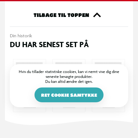
justeres nemt ved at regulere vandtrykket, så legen kan
tilpasses efter behov.
TILBAGE TIL TOPPEN
Fremstillet af slidstærkt og UV-bestandigt plast, som er
Din historik
modstandsdygtigt over for vejr og falmning. Produktet er en
DU HAR SENEST SET PÅ
del af Smoby Life-serien og består af mindst 90 % genanvendt
plast.
Specifikationer
Hvis du tillader statistiske cookies, kan vi nemt vise dig dine
seneste besøgte produkter.
Vandleg med vandtunnel-effekt
Du kan altid ændre det igen.
Tilsluttes almindelig haveslange
RET COOKIE SAMTYKKE
Kan bruges alene eller sammen med rutsjebane
Justerbar højde på vandstrålerne via vandtryk