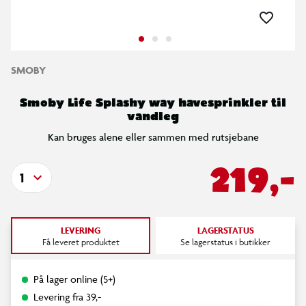
SMOBY
Smoby Life Splashy way havesprinkler til
vandleg
Kan bruges alene eller sammen med rutsjebane
219,-
1
LEVERING
LAGERSTATUS
Få leveret produktet
Se lagerstatus i butikker
På lager online (5+)
Levering fra 39,-