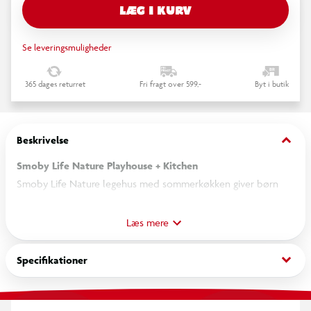
LÆG I KURV
Se leveringsmuligheder
365 dages returret
Fri fragt over 599,-
Byt i butik
keyboard_arrow_down
Beskrivelse
Smoby Life Nature Playhouse + Kitchen
Smoby Life Nature legehus med sommerkøkken giver børn
masser af mulighed for kreativ leg og rolleleg i haven.
Legehuset er rummeligt og stabilt og fremstillet af mindst 50
Læs mere
% genanvendt plast. De mange detaljer og det medfølgende
køkken gør det nemt for børn at efterligne hverdagens
keyboard_arrow_down
Specifikationer
aktiviteter og finde på sjove lege sammen. Måler 145 x 110 x 127
cm.