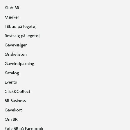
Klub BR
Mærker
Tilbud på legetøj
Restsalg på legetøj
Gavevælger
Ønskelisten
Gaveindpakning
Katalog
Events
Click&Collect
BR Business
Gavekort
Om BR
Følg BR på Facebook