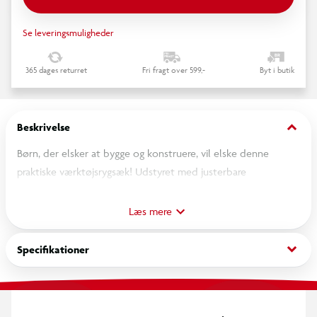
Se leveringsmuligheder
365 dages returret
Fri fragt over 599,-
Byt i butik
keyboard_arrow_down
Beskrivelse
Børn, der elsker at bygge og konstruere, vil elske denne
praktiske værktøjsrygsæk! Udstyret med justerbare
skulderremme tilbyder denne rygsæk optimal bærekomfort
og kan tilpasses barnets størrelse. Den rummer en række
Læs mere
træværktøjer, der er realistisk designet: en hammer,
skruenøgle, skruetrækker, tang, vaterpas, vinkel,
keyboard_arrow_down
Specifikationer
foldemålebånd og sav vil opfylde alle ønsker fra unge,
kommende håndværkere. Den inkluderer også et omfattende
sæt byggesæt med skruer, møtrikker, et sæt skiver i forskellige