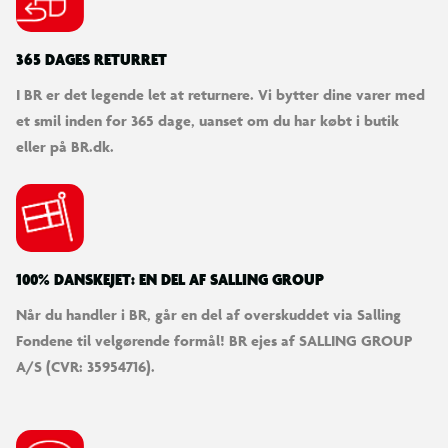
365 DAGES RETURRET
I BR er det legende let at returnere. Vi bytter dine varer med
et smil inden for 365 dage, uanset om du har købt i butik
eller på BR.dk.
100% DANSKEJET: EN DEL AF SALLING GROUP
Når du handler i BR, går en del af overskuddet via Salling
Fondene til velgørende formål! BR ejes af SALLING GROUP
A/S (CVR: 35954716).