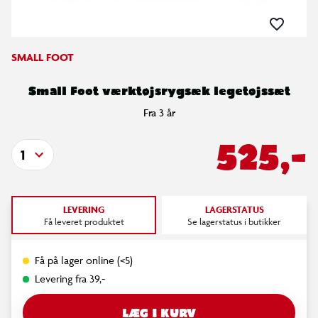
SMALL FOOT
Small Foot værktøjsrygsæk legetøjssæt
Fra 3 år
525,-
1
LEVERING
LAGERSTATUS
Få leveret produktet
Se lagerstatus i butikker
Få på lager online (<5)
Levering fra 39,-
LÆG I KURV