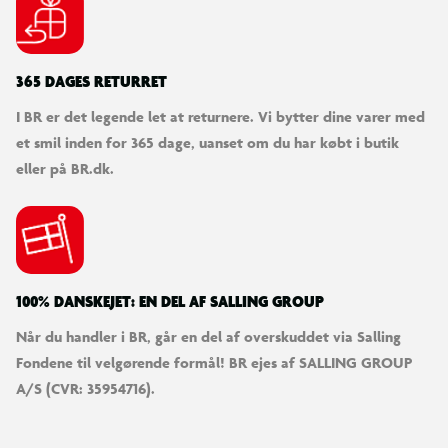
365 DAGES RETURRET
I BR er det legende let at returnere. Vi bytter dine varer med
et smil inden for 365 dage, uanset om du har købt i butik
eller på BR.dk.
100% DANSKEJET: EN DEL AF SALLING GROUP
Når du handler i BR, går en del af overskuddet via Salling
Fondene til velgørende formål! BR ejes af SALLING GROUP
A/S (CVR: 35954716).