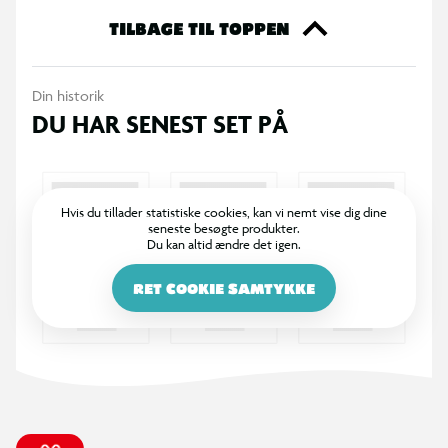
skabe deres egne små byggeprojekter eller bygge en lille
TILBAGE TIL TOPPEN
racerbil ved hjælp af de medfølgende instruktioner. Huller på
front- og bagsiderne samt på arbejdsbordet kan bruges til at
Din historik
fastgøre tilbehørsdele og projekter til arbejdsbordet med
DU HAR SENEST SET PÅ
skruer. Leg med legetøjsværktøjer og nørkling træner børns
motoriske færdigheder og hånd-øje koordination, mens de
legende lærer at bruge værktøjer og får den første forståelse
af tekniske koncepter.
Hvis du tillader statistiske cookies, kan vi nemt vise dig dine
seneste besøgte produkter.
Du kan altid ændre det igen.
RET COOKIE SAMTYKKE