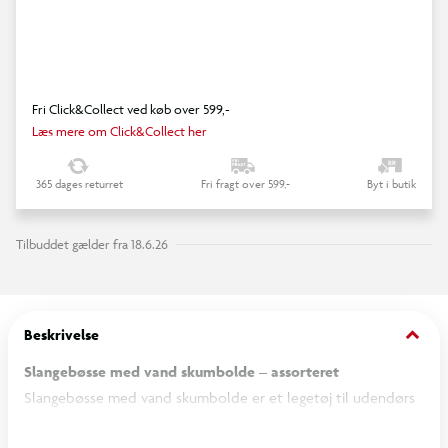
Fri Click&Collect ved køb over 599,-
Læs mere om Click&Collect her
365 dages returret
Fri fragt over 599,-
Byt i butik
Tilbuddet gælder fra 18.6.26
keyboard_arrow_down
Beskrivelse
Slangebøsse med vand skumbolde – assorteret
Slangebøsse med vand skumbolde er et legetøj til udendørs
vandleg i haven, på stranden eller i parken. Sættet indeholder