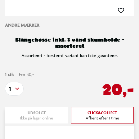
ANDRE MÆRKER
Slangebøsse inkl. 3 vand skumbolde -
assorteret
Assorteret - bestemt variant kan ikke garanteres
1 stk
Før 30,-
20,-
1
UDSOLGT
CLICK&COLLECT
Ikke på lager online
Afhent efter 1 time