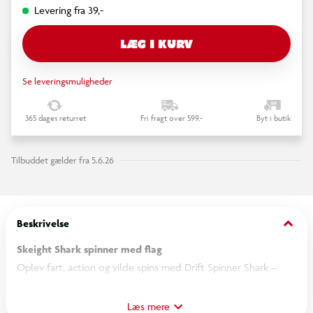
Levering fra 39,-
LÆG I KURV
Se leveringsmuligheder
365 dages returret
Fri fragt over 599,-
Byt i butik
Tilbuddet gælder fra 5.6.26
keyboard_arrow_down
Beskrivelse
Skeight Shark spinner med flag
Oplev fart, action og vilde spins med Drift Spinner Shark –
den ultimative ride-on til børn, der elsker tempo og tricks.
Denne seje model er designet til børn fra 6 år og opefter og
Læs mere