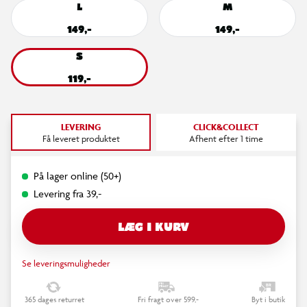
L
M
149,-
149,-
S
119,-
LEVERING
CLICK&COLLECT
Få leveret produktet
Afhent efter 1 time
På lager online (50+)
Levering fra 39,-
LÆG I KURV
Se leveringsmuligheder
365 dages returret
Fri fragt over 599,-
Byt i butik