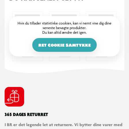
Anbefalet alder: fra 5 år
2 knæbeskyttere
Hvis du tillader statistiske cookies, kan vi nemt vise dig dine
seneste besøgte produkter.
Du kan altid ændre det igen.
2 albuebeskyttere
RET COOKIE SAMTYKKE
2 håndledsbeskyttere
Brudsikre plastskaller
Justerbare velcrolukninger
Ventilationshuller for øget komfort
Velegnet til løbehjul, skateboard, inliners og
365 DAGES RETURRET
rulleskøjter
I BR er det legende let at returnere. Vi bytter dine varer med