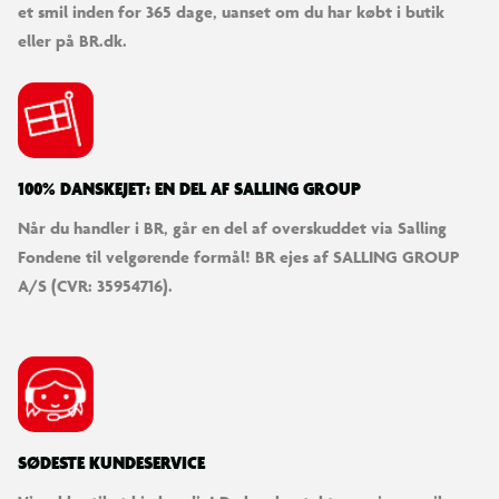
et smil inden for 365 dage, uanset om du har købt i butik
eller på BR.dk.
For information vedrørende beskyttelsesudstyr gå til:
https://skeight.dk/vare/sgs359bl
100% DANSKEJET: EN DEL AF SALLING GROUP
Når du handler i BR, går en del af overskuddet via Salling
Fondene til velgørende formål! BR ejes af SALLING GROUP
A/S (CVR: 35954716).
SØDESTE KUNDESERVICE