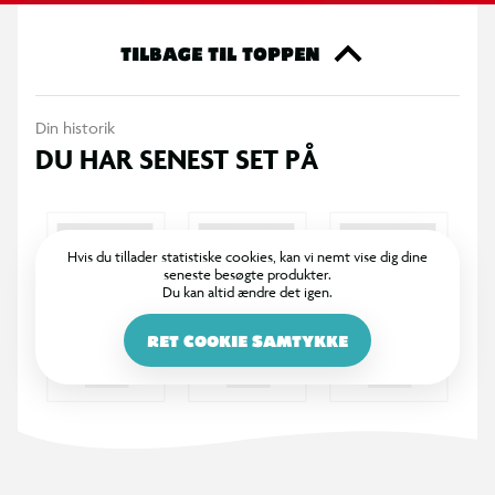
med musikken, og forbind nemt din Bluetooth-enhed for at
synge med på dine yndlingshits. De to trådløse mikrofoner gør
TILBAGE TIL TOPPEN
det muligt at synge sammen med venner og familie og skabe
uforglemmelige øjeblikke. Med Singing Machine Sparkle er
Din historik
festen altid i gang – syng, dans og lad lyset skinne!
DU HAR SENEST SET PÅ
Hvis du tillader statistiske cookies, kan vi nemt vise dig dine
seneste besøgte produkter.
Du kan altid ændre det igen.
RET COOKIE SAMTYKKE