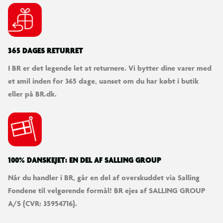
365 DAGES RETURRET
I BR er det legende let at returnere. Vi bytter dine varer med
et smil inden for 365 dage, uanset om du har købt i butik
eller på BR.dk.
100% DANSKEJET: EN DEL AF SALLING GROUP
Når du handler i BR, går en del af overskuddet via Salling
Fondene til velgørende formål! BR ejes af SALLING GROUP
A/S (CVR: 35954716).