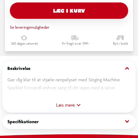
LÆG I KURV
Se leveringsmuligheder
365 dages returret
Fri fragt over 599,-
Byt i butik
keyboard_arrow_down
Beskrivelse
Gør dig klar til at stjæle rampelyset med Singing Machine
Sparkle! Forvandl enhver sang til din egen med 6 sjove
stemmeforvrængningseffekter, der tilføjer et unikt twist til din
optræden. Slip din indre stjerne fri med funktionen, der
Læs mere
fjerner hovedvokalen, så din stemme kan skinne igennem.
Optag dine bedste præstationer og genoplev dem igen og
keyboard_arrow_down
Specifikationer
igen.
Lad dig fortrylle af det farverige lysshow, der danser i takt