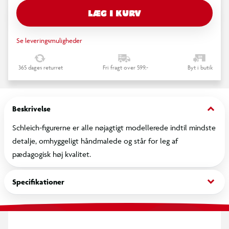
LÆG I KURV
Se leveringsmuligheder
365 dages returret
Fri fragt over 599,-
Byt i butik
keyboard_arrow_down
Beskrivelse
Schleich-figurerne er alle nøjagtigt modellerede indtil mindste
detalje, omhyggeligt håndmalede og står for leg af
pædagogisk høj kvalitet.
keyboard_arrow_down
Specifikationer