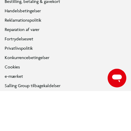
Bestilling, betaling & gavekort
Handelsbetingelser
Reklamationspolitik
Reparation af varer
Fortrydelsesret
Privatlivspolitik
Konkurrencebetingelser
Cookies
e-mærket
Salling Group tilbagekaldelser
Ledige jobs
INFORMATION & SERVICES
Min BR konto / login
Find din BR