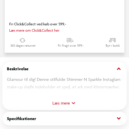
Fri Click&Collect ved køb over 599,-
Læs mere om Click&Collect her
365 dages returret
Fri fragt over 599,-
Byt i butik
keyboard_arrow_down
Beskrivelse
Glamour til dig! Denne stilfulde Shimmer N Sparkle Instaglam
make-up sløjfe indeholder et spejl, et ark med klistermærker,
17 farver til læberne, 11 øjenskygger, 3 farver til kinderne, 2
lipgloss, 2 applikatorer og 2 makeup børster. Bakkerne foldes
Læs mere
ud for at få let adgang til sminken! Skønhed på farten!
keyboard_arrow_down
Specifikationer
Alder 8+