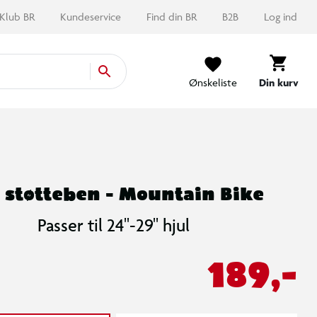
Klub BR
Kundeservice
Find din BR
B2B
Log ind
Ønskeliste
Din kurv
 støtteben - Mountain Bike
Passer til 24"-29" hjul
189,-