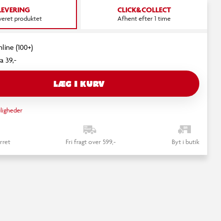
LEVERING
CLICK&COLLECT
everet produktet
Afhent efter 1 time
nline (100+)
a 39,-
LÆG I KURV
ligheder
rret
Fri fragt over 599,-
Byt i butik