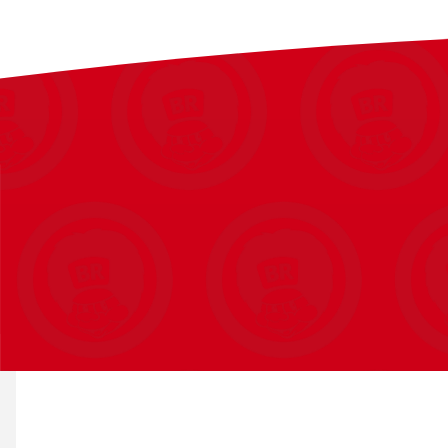
Egnet til mountainbikes og sportscykler