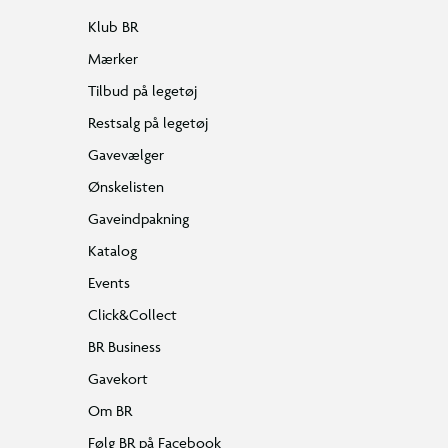
Klub BR
Mærker
Tilbud på legetøj
Restsalg på legetøj
Gavevælger
Ønskelisten
Gaveindpakning
Katalog
Events
Click&Collect
BR Business
Gavekort
Om BR
Følg BR på Facebook