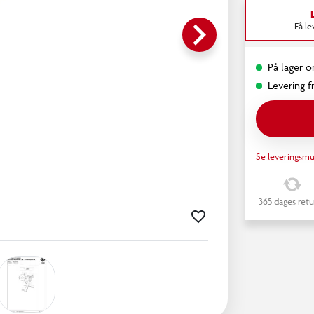
keyboard_arrow_right
Få l
På lager o
Levering fr
Se leveringsmu
365 dages retu