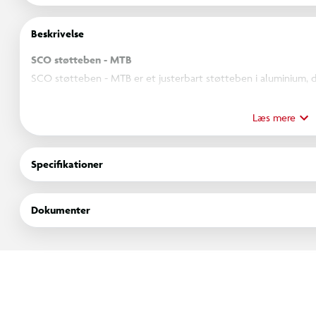
Beskrivelse
SCO støtteben - MTB
SCO støtteben - MTB er et justerbart støtteben i aluminium, 
til cykler med hjulstørrelser fra 24" til 29". Det er udviklet til 
mulighed for montering ved krankboksen. Støttebenet giver stabi
Læs mere
forskellige cykelstørrelser.
Specifikationer
Justerbar længde
Passer til 24"-29" hjul
Dokumenter
Monteres på bagstel
Fremstillet i aluminium