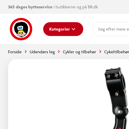
365 dages bytteservice
i butikkerne og på BR.dk
mere e
Kategorier
Forside
Udendørs leg
Cykler og tilbehør
Cykeltilbehø