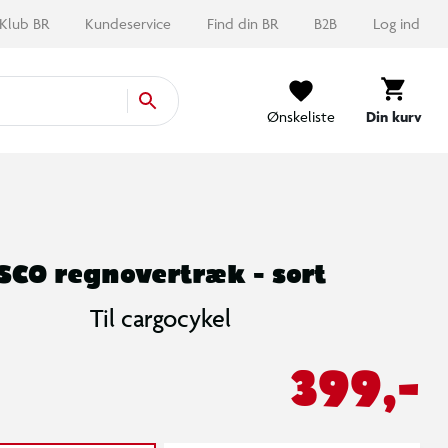
Klub BR
Kundeservice
Find din BR
B2B
Log ind
Ønskeliste
Din kurv
SCO regnovertræk - sort
Til cargocykel
399,-