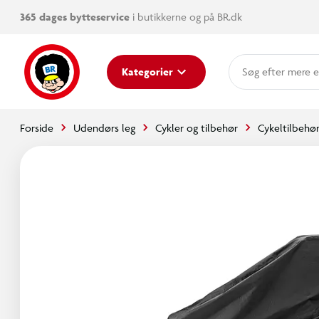
365 dages bytteservice
i butikkerne og på BR.dk
mere e
Kategorier
Forside
Udendørs leg
Cykler og tilbehør
Cykeltilbehø