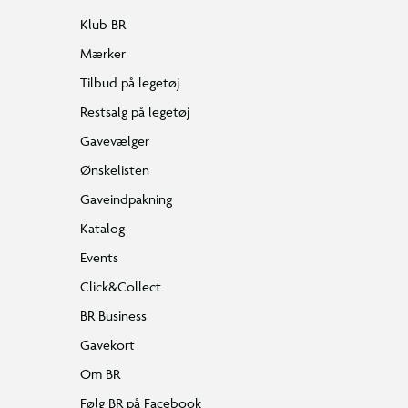
Klub BR
Mærker
Tilbud på legetøj
Restsalg på legetøj
Gavevælger
Ønskelisten
Gaveindpakning
Katalog
Events
Click&Collect
BR Business
Gavekort
Om BR
Følg BR på Facebook