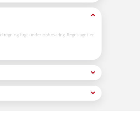
keyboard_arrow_down
d regn og fugt under opbevaring. Regnslaget er
sser til forskellige modeller af cargocykler.
keyboard_arrow_down
keyboard_arrow_down