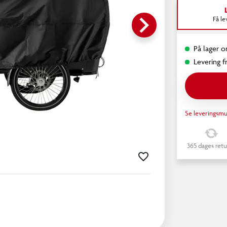
keyboard_arrow_right
Få l
På lager o
Levering fr
Se leveringsmu
365 dages retu