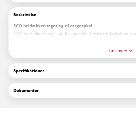
Beskrivelse
SCO heldækken regnslag til cargocykel
SCO heldækken regnslag til cargocykel beskytter ladcyklen mo
fremstillet af vandafvisende materiale og er nemt at montere. Pa
Læs mere
Vandafvisende materiale
Specifikationer
Beskytter mod regn og snavs
Nem montering
Dokumenter
Passer til flere cargocykelmodeller
Mål: 228 x 106 x 68 cm