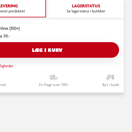
LEVERING
LAGERSTATUS
everet produktet
Se lagerstatus i butikker
nline (100+)
a 39,-
LÆG I KURV
ligheder
rret
Fri fragt over 599,-
Byt i butik