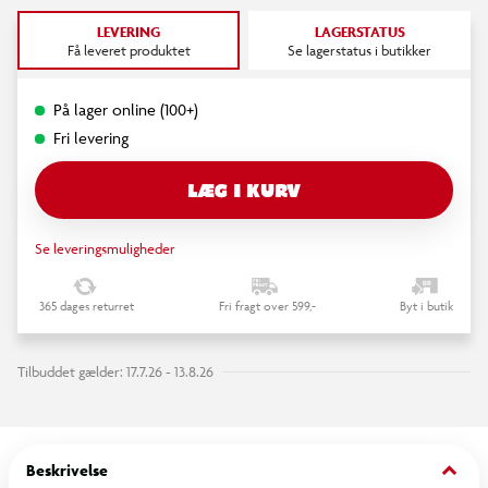
LEVERING
LAGERSTATUS
Få leveret produktet
Se lagerstatus i butikker
På lager online (100+)
Fri levering
LÆG I KURV
Se leveringsmuligheder
365 dages returret
Fri fragt over 599,-
Byt i butik
Tilbuddet gælder: 17.7.26 - 13.8.26
keyboard_arrow_down
Beskrivelse