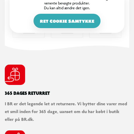
seneste besøgte produkter.
Elsystem: Bafang
Du kan altid ændre det igen.
Stel: Aluminium
Stelstørrelse: 51 cm
RET COOKIE SAMTYKKE
Hjulstørrelse: 29"
Gear: 8 udvendige Shimano Altus med rapid fire-skifter
Bremser foran: Hydraulisk skivebremse
Bremser bagpå: Hydraulisk skivebremse (Shimano)
Batterikapacitet: 14,4 Ah / 518 Wh
Rækkevidde: Op til 80 km
Motortype: Baghjulsmotor
Farve: Grå
Tilbehør: Støttefod, ringeklokke, for- og baglys
365 DAGES RETURRET
Anvendelse: El-assisteret kørsel til pendling og stier
I BR er det legende let at returnere. Vi bytter dine varer med
et smil inden for 365 dage, uanset om du har købt i butik
eller på BR.dk.
Levering
Elcyklen kan bestilles til levering hjem eller til varehus. Cyklen