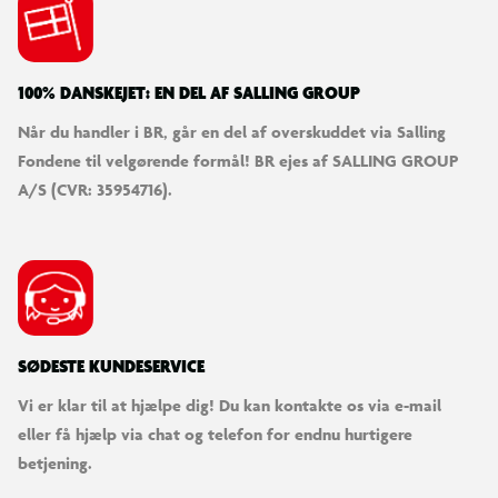
leveres delvist samlet. Til udvalgte modeller kan cykelsamling
tilkøbes, så cyklen kan tages i brug ved modtagelse.
100% DANSKEJET: EN DEL AF SALLING GROUP
Vær opmærksom på
Stelnummeret er placeret under kranken og starter med WBL.
Når du handler i BR, går en del af overskuddet via Salling
Det anbefales at registrere nummeret, så cyklen kan
Fondene til velgørende formål! BR ejes af SALLING GROUP
identificeres ved tyveri.
A/S (CVR: 35954716).
Service
Cykelmakker tilbyder service af elcykler købt hos Salling
Group. Efter køb kan stelnummer og kvittering registreres via
app eller hjemmeside. Appen kan sende påmindelser om
vedligehold og er tilgængelig i App Store og Google Play.
SØDESTE KUNDESERVICE
Vi er klar til at hjælpe dig! Du kan kontakte os via e-mail
Der er mange faktorer der påvirker rækkevidden på din
eller få hjælp via chat og telefon for endnu hurtigere
elcykel. Fx cyklens totalvægt (cykel inkl. fører), hvor meget du
betjening.
træder i pedalerne, vejret (kulde og vind), dæktryk, terræn,