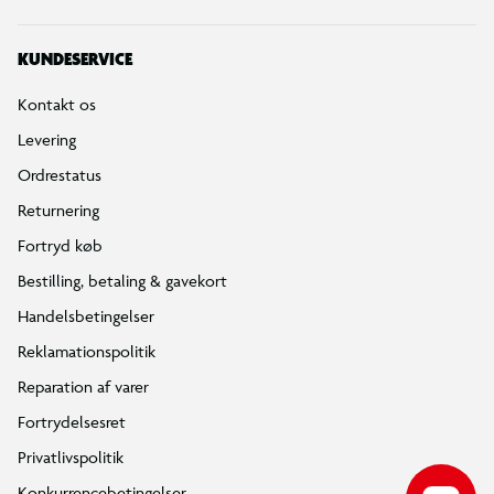
mange start/stop (bykørsel) og det valgte assistanceniveau.
Derfor kan to ture med samme cykel give meget forskellige
KUNDESERVICE
resultater og rækkevidden kan variere.
Kontakt os
Levering
Ordrestatus
Returnering
Fortryd køb
Bestilling, betaling & gavekort
Handelsbetingelser
Reklamationspolitik
Reparation af varer
Fortrydelsesret
Privatlivspolitik
Konkurrencebetingelser