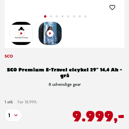
SCO
SCO Premium E-Travel elcykel 29" 14,4 Ah -
grå
8 udvendige gear
1 stk
Før 18.999,-
9.999,-
1