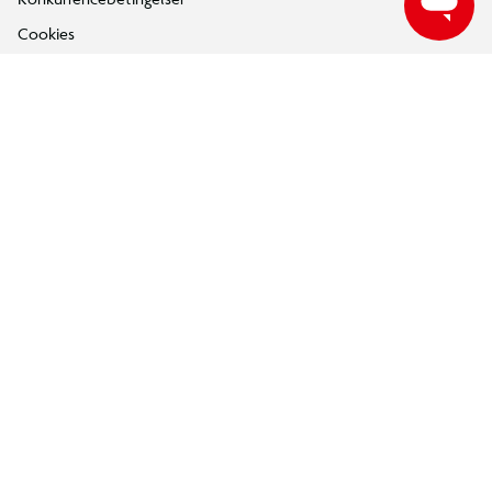
Cookies
e-mærket
Salling Group tilbagekaldelser
Ledige jobs
INFORMATION & SERVICES
Min BR konto / login
Find din BR
Klub BR
Mærker
Tilbud på legetøj
Restsalg på legetøj
Gavevælger
Ønskelisten