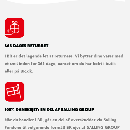
Bremser bagpå: Fodbremse (Shimano Nexus)
Batterikapacitet: 12,8 Ah
Rækkevidde: Op til 70 km
Motortype: Forhjul
Farve: Sort
Tilbehør: Støttefod, ringeklokke, for- og baglys
365 DAGES RETURRET
Anvendelse: El-assisteret kørsel på faste underlag
I BR er det legende let at returnere. Vi bytter dine varer med
et smil inden for 365 dage, uanset om du har købt i butik
eller på BR.dk.
Service
Cykelmakker er vores partner når din cykel kræver service, for
alle cykler solgt hos Salling Group. Når du har købt en cykel
anbefaler vi, at du opretter din cykel hos Cykelmakker - enten
på deres hjemmeside eller via deres app. Her kan du gemme
100% DANSKEJET: EN DEL AF SALLING GROUP
din kvittering, billede af cyklen samt stelnummer. Med app'en
kan du også modtage notifikationer bl.a. omkring vedligehold
Når du handler i BR, går en del af overskuddet via Salling
af din cykel. App’en hedder Cykelmakker og kan hentes i både
Fondene til velgørende formål! BR ejes af SALLING GROUP