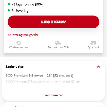
På lager online (100+)
Fri levering
LÆG I KURV
Se leveringsmuligheder
365 dages returret
Fri fragt over 599,-
Byt i butik
keyboard_arrow_down
Beskrivelse
SCO Premium E-Browse – 28" (52 cm, sort)
SCO Premium E-Browse er en elcykel med 52 cm
aluminiumsstel og forhjulsmotor fra Bafang. De 28" hjul sikrer
stabil kørsel på asfalt og faste underlag. Cyklen er udstyret
Læs mere
med 7 indvendige Shimano Nexus-gear, der betjenes via
drejegreb på styret. Foran bremser cyklen med en mekanisk