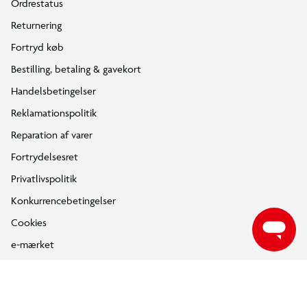
Ordrestatus
træder i pedalerne, vejret (kulde og vind), dæktryk, terræn,
mange start/stop (bykørsel) og det valgte assistanceniveau.
Returnering
Derfor kan to ture med samme cykel give meget forskellige
Fortryd køb
resultater og rækkevidden kan variere.
Bestilling, betaling & gavekort
Handelsbetingelser
Reklamationspolitik
Reparation af varer
Fortrydelsesret
Privatlivspolitik
Konkurrencebetingelser
Cookies
e-mærket
Salling Group tilbagekaldelser
Ledige jobs