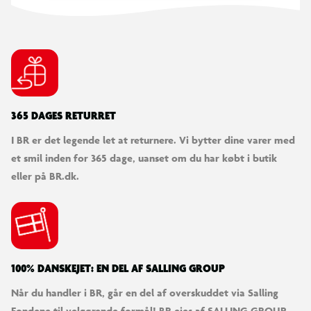
365 DAGES RETURRET
I BR er det legende let at returnere. Vi bytter dine varer med
et smil inden for 365 dage, uanset om du har købt i butik
eller på BR.dk.
100% DANSKEJET: EN DEL AF SALLING GROUP
Når du handler i BR, går en del af overskuddet via Salling
Fondene til velgørende formål! BR ejes af SALLING GROUP