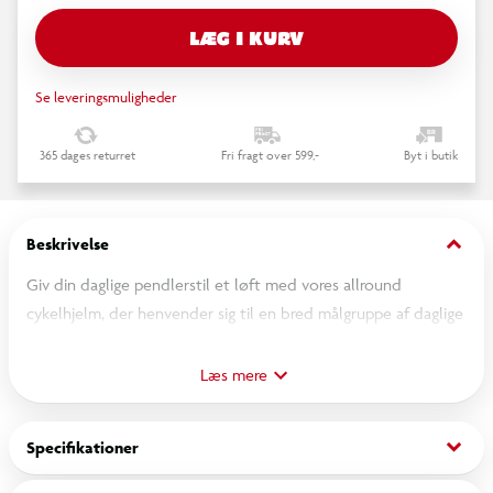
LÆG I KURV
Se leveringsmuligheder
365 dages returret
Fri fragt over 599,-
Byt i butik
keyboard_arrow_down
Beskrivelse
Giv din daglige pendlerstil et løft med vores allround
cykelhjelm, der henvender sig til en bred målgruppe af daglige
pendlere.
*Letvægt og sikkerhed i et!
Læs mere
*Hjelmen er konstrueret i stødabsobsorberende EPS med
inmould-teknologi, der gør den til en letvægts hjelm uden at
keyboard_arrow_down
Specifikationer
gå på kompromis med sikkerheden, og samtidig sikrer hjelmen
er behagelig at anvende på cykelturen.