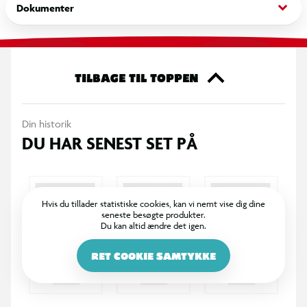
keyboard_arrow_down
Dokumenter
*Synlighed og justerbar pasform: Det højt placerede LED lys
øger din synlighed i trafikken, mens det indbyggede
justeringssystemet i nakken og de justerbare sidespænder
sikrer en optimal pasform til dine cykeloplevelser. Hjelmen er
TILBAGE TIL TOPPEN
forsynet med en elegant refleks bagpå hjelmen for extra
synlighed i trafikken.
*Den behagelige polstring i hjelmen, kan let tages af og vaskes
Din historik
ved 30 grader.
DU HAR SENEST SET PÅ
*Sikkerhed i topklasse.
Hvis du tillader statistiske cookies, kan vi nemt vise dig dine
seneste besøgte produkter.
Du kan altid ændre det igen.
RET COOKIE SAMTYKKE