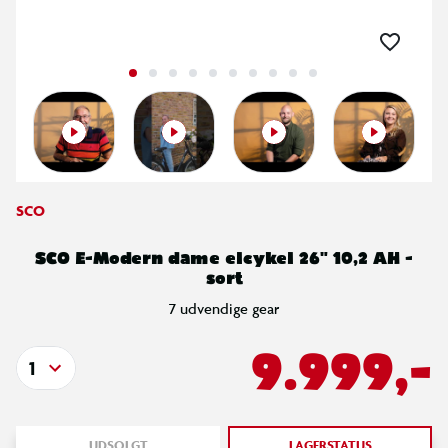
SCO
SCO E-Modern dame elcykel 26" 10,2 AH -
sort
7 udvendige gear
9.999,-
1
UDSOLGT
LAGERSTATUS