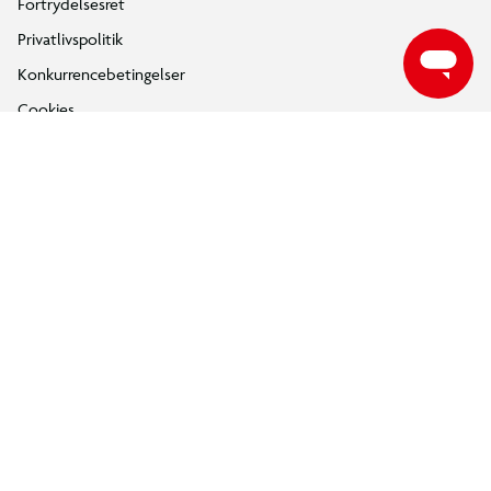
Fortrydelsesret
Privatlivspolitik
Konkurrencebetingelser
Cookies
e-mærket
Salling Group tilbagekaldelser
Ledige jobs
INFORMATION & SERVICES
Min BR konto / login
Find din BR
Klub BR
Mærker
Tilbud på legetøj
Restsalg på legetøj