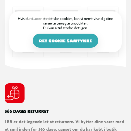
Motortype: Forhjulsmotor
Batteri: 10,2AH
Hvis du tillader statistiske cookies, kan vi nemt vise dig dine
seneste besøgte produkter.
Du kan altid ændre det igen.
Rækkevidde: op til 50 km
RET COOKIE SAMTYKKE
Stel: Aluminium
Stelstørrelse: 46 cm
Hjulstørrelse: 26"
Gear: 7 udvendige Shimano Revoshift
Bremser foran: Mekanisk skivebremse
365 DAGES RETURRET
I BR er det legende let at returnere. Vi bytter dine varer med
Bremser bagpå: Mekanisk skivebremse
et smil inden for 365 dage, uanset om du har købt i butik