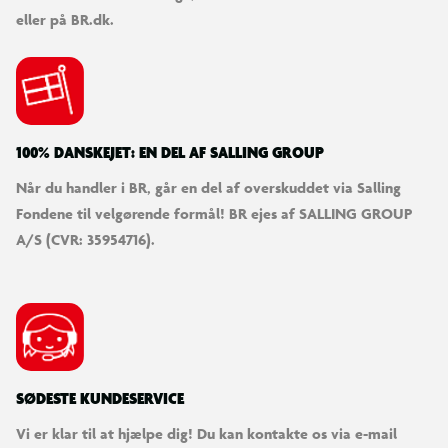
eller på BR.dk.
Farve: Sort
Tilbehør: Støttefod, ringeklokke, lys for og bag
Anvendelse: Daglig transport og korte ture
100% DANSKEJET: EN DEL AF SALLING GROUP
Når du handler i BR, går en del af overskuddet via Salling
Levering
Fondene til velgørende formål! BR ejes af SALLING GROUP
Cyklen kan bestilles online med levering til døren eller til et
A/S (CVR: 35954716).
varehus. Den leveres delvist samlet og kan gøres klar ved
tilkøb af cykelsamling. Se mere under leveringsmuligheder.
Vær opmærksom på
Det er dit ansvar at få noteret stelnummeret, hvis cyklen
skulle blive stjålet. Stelnummeret står under kranken og
SØDESTE KUNDESERVICE
starter med WBL.
Vi er klar til at hjælpe dig! Du kan kontakte os via e-mail