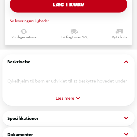
LÆG I KURV
Se leveringsmuligheder
365 dages returret
Fri fragt over 599,-
Byt i butik
keyboard_arrow_down
Beskrivelse
Cykelhjelm til børn er udviklet til at beskytte hovedet under
cykling og leg. Hjelmen er fremstillet med inmould-teknologi,
som giver en let og robust konstruktion. Insektnettet foran
Læs mere
beskytter mod smådyr, og hjelmen kan justeres med spænder
i siderne og bagpå, så den tilpasses barnets hoved. Hjelmen er
keyboard_arrow_down
Specifikationer
godkendt efter den europæiske EN1078 standard.
keyboard_arrow_down
Dokumenter