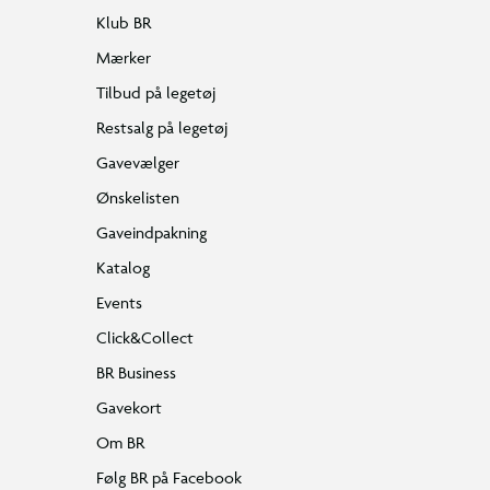
Klub BR
Mærker
Tilbud på legetøj
Restsalg på legetøj
Gavevælger
Ønskelisten
Gaveindpakning
Katalog
Events
Click&Collect
BR Business
Gavekort
Om BR
Følg BR på Facebook