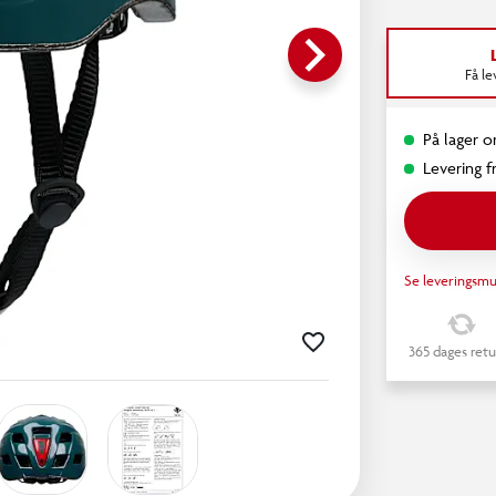
keyboard_arrow_right
Få l
På lager o
Levering fr
Se leveringsmu
365 dages retu