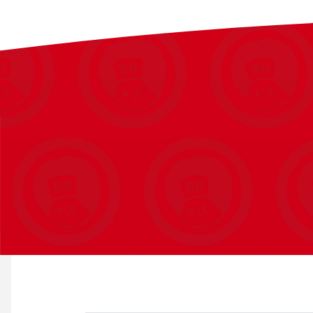
Refleksdetaljer for øget synlighed
Justerbare sidestropper
Justeringssystem i nakken
Godkendt efter EN1078 standard
Godkendt i henhold til den europæiske EN1078-standard for cy