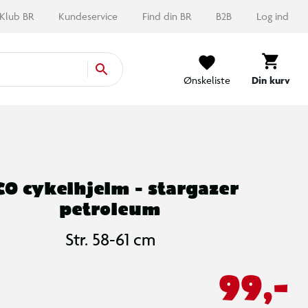
Klub BR
Kundeservice
Find din BR
B2B
Log ind
Ønskeliste
Din kurv
CO cykelhjelm - stargazer
petroleum
Str. 58-61 cm
99,-