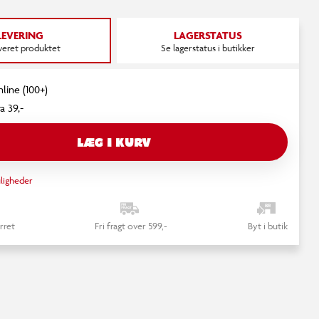
LEVERING
LAGERSTATUS
everet produktet
Se lagerstatus i butikker
nline (100+)
a 39,-
LÆG I KURV
ligheder
rret
Fri fragt over 599,-
Byt i butik