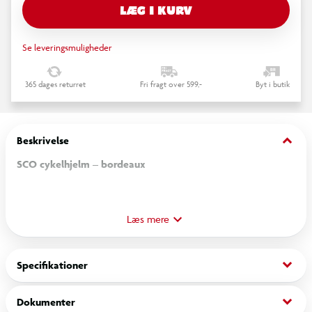
LÆG I KURV
Se leveringsmuligheder
365 dages returret
Fri fragt over 599,-
Byt i butik
keyboard_arrow_down
Beskrivelse
SCO cykelhjelm – bordeaux
Stilren og funktionel cykelhjelm til hverdagsbrug, hvor både
sikkerhed og komfort er i fokus. Den dybe bordeauxfarve
Læs mere
giver et elegant udtryk, mens det højt placerede LED-lys
bagpå øger din synlighed i trafikken. Refleksstickers på
keyboard_arrow_down
Specifikationer
bagsiden bidrager yderligere til, at du bliver set i mørke og
skumring.
keyboard_arrow_down
Dokumenter