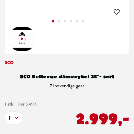
SCO
SCO Bellevue damecykel 28"- sort
7 indvendige gear
1 stk
Før 5.499,-
2.999,-
1