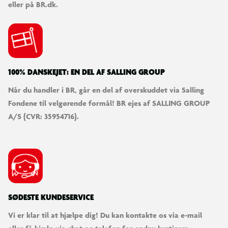
App Store og Google Play.
eller på BR.dk.
Vær opmærksom på
Det er dit ansvar at få noteret dit stelnummer, hvis din cykel
skulle blive stjålet. Stelnummeret står under kranken på
cyklen, og starter med WBL.
100% DANSKEJET: EN DEL AF SALLING GROUP
Når du handler i BR, går en del af overskuddet via Salling
Levering
Fondene til velgørende formål! BR ejes af SALLING GROUP
Du kan bestille din cykel online med levering til døren eller til
A/S (CVR: 35954716).
et varehus.
Bemærk at cyklen leveres delvist samlet.
For de fleste af vores cykler har du mulighed for at tilkøbe en
cykelsamling, så du er klar til at køre, så snart du modtager din
nye cykel. Se mere under leveringsmuligheder.
SØDESTE KUNDESERVICE
Vi er klar til at hjælpe dig! Du kan kontakte os via e-mail