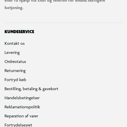
eller få hjælp via chat og telefon for endnu hurtigere
betjening.
KUNDESERVICE
Kontakt os
Levering
Ordrestatus
Returnering
Fortryd køb
Bestilling, betaling & gavekort
Handelsbetingelser
Reklamationspolitik
Reparation af varer
Fortrydelsesret