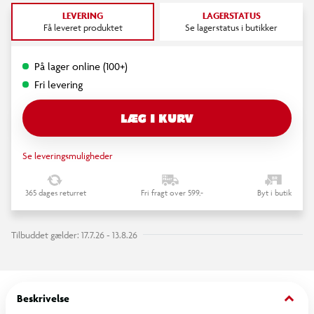
LEVERING
LAGERSTATUS
Få leveret produktet
Se lagerstatus i butikker
På lager online (100+)
Fri levering
LÆG I KURV
Se leveringsmuligheder
365 dages returret
Fri fragt over 599,-
Byt i butik
Tilbuddet gælder: 17.7.26 - 13.8.26
keyboard_arrow_down
Beskrivelse