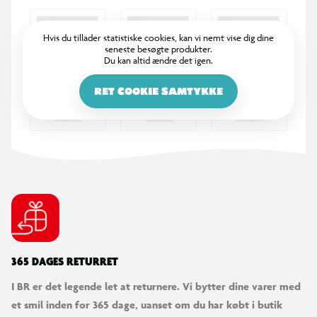
Gear: 7 indvendige Shimano Nexus
Gearskifter: Drejegreb
Hvis du tillader statistiske cookies, kan vi nemt vise dig dine
Bremser: V-bremse foran, fodbremse bagpå
seneste besøgte produkter.
Dæk: 700Cx40C med refleks
Du kan altid ændre det igen.
Forgaffel: Stål (Solid)
RET COOKIE SAMTYKKE
Farve: Sort
Tilbehør: Støttefod, pumpe, kurv, ringeklokke
Service
Cykelmakker er vores partner når din cykel kræver service, for
alle cykler solgt hos Salling Group. Når du har købt en cykel
anbefaler vi, at du opretter din cykel hos Cykelmakker - enten
på deres hjemmeside eller via deres app. Her kan du gemme
365 DAGES RETURRET
din kvittering, billede af cyklen samt stelnummer. Med app'en
kan du også modtage notifikationer bl.a. omkring vedligehold
I BR er det legende let at returnere. Vi bytter dine varer med
af din cykel. App’en hedder Cykelmakker og kan hentes i både
et smil inden for 365 dage, uanset om du har købt i butik