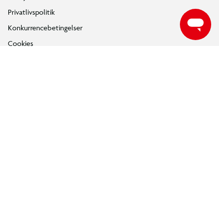
Privatlivspolitik
Konkurrencebetingelser
Cookies
e-mærket
Salling Group tilbagekaldelser
Ledige jobs
INFORMATION & SERVICES
Min BR konto / login
Find din BR
Klub BR
Mærker
Tilbud på legetøj
Restsalg på legetøj