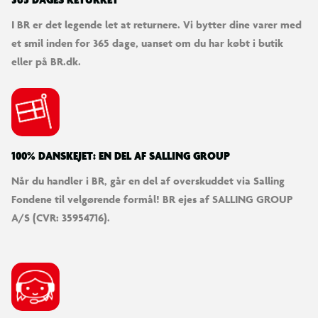
365 DAGES RETURRET
I BR er det legende let at returnere. Vi bytter dine varer med
et smil inden for 365 dage, uanset om du har købt i butik
eller på BR.dk.
100% DANSKEJET: EN DEL AF SALLING GROUP
Når du handler i BR, går en del af overskuddet via Salling
Fondene til velgørende formål! BR ejes af SALLING GROUP
A/S (CVR: 35954716).