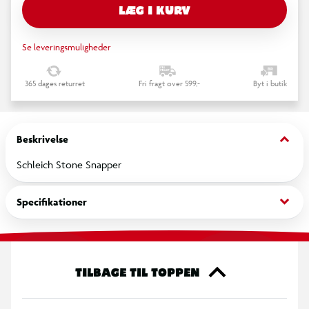
LÆG I KURV
Se leveringsmuligheder
365 dages returret
Fri fragt over 599,-
Byt i butik
keyboard_arrow_down
Beskrivelse
Schleich Stone Snapper
keyboard_arrow_down
Specifikationer
TILBAGE TIL TOPPEN