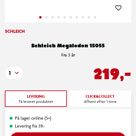
SCHLEICH
Schleich Megalodon 15055
Fra 3 år
219,-
1
LEVERING
CLICK&COLLECT
Få leveret produktet
Afhent efter 1 time
På lager online (5+)
Levering fra 39,-