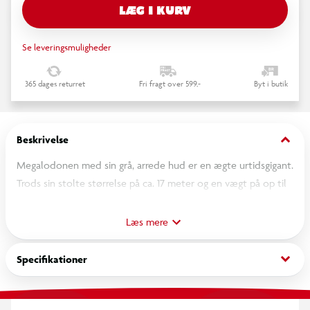
LÆG I KURV
Se leveringsmuligheder
365 dages returret
Fri fragt over 599,-
Byt i butik
keyboard_arrow_down
Beskrivelse
Megalodonen med sin grå, arrede hud er en ægte urtidsgigant.
Trods sin stolte størrelse på ca. 17 meter og en vægt på op til
60 ton svømmer den lynhurtigt gennem havet – altid på jagt.
Og det er ikke så underligt: På grund af sin størrelse er den
Læs mere
altid sulten og skal spise meget. Truende åbner den sin store
mund og viser sine skarpe hajtænder. Når den griber fat, er
keyboard_arrow_down
Specifikationer
der ingen nåde!