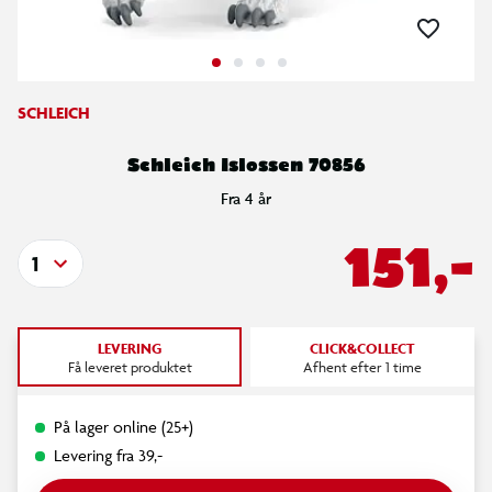
SCHLEICH
Schleich Islossen 70856
Fra 4 år
151,-
1
LEVERING
CLICK&COLLECT
Få leveret produktet
Afhent efter 1 time
På lager online (25+)
Levering fra 39,-