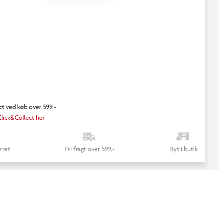
ct ved køb over 599,-
lick&Collect her
rret
Fri fragt over 599,-
Byt i butik