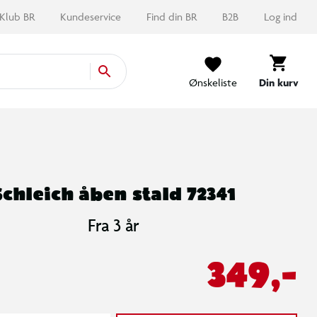
Klub BR
Kundeservice
Find din BR
B2B
Log ind
Ønskeliste
Din kurv
Schleich åben stald 72341
Fra 3 år
349,-