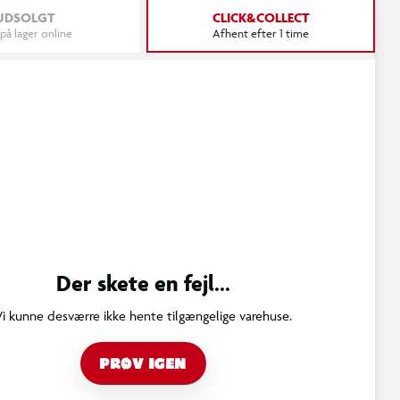
UDSOLGT
CLICK&COLLECT
 på lager online
Afhent efter 1 time
Der skete en fejl...
Vi kunne desværre ikke hente tilgængelige varehuse.
PRØV IGEN