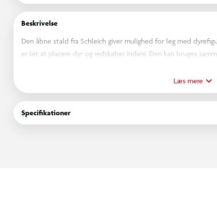
Beskrivelse
Den åbne stald fra Schleich giver mulighed for leg med dyrefigu
er let at placere dyr og redskaber indeni. Den kan bruges sam
legen. Velegnet til rolleleg, hvor børn kan passe dyr og indrett
Læs mere
Specifikationer