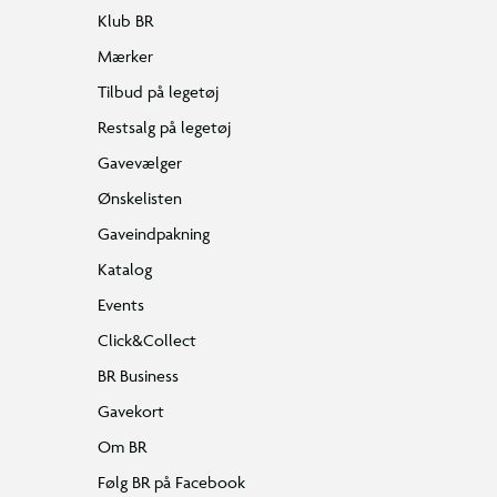
Klub BR
Mærker
Tilbud på legetøj
Restsalg på legetøj
Gavevælger
Ønskelisten
Gaveindpakning
Katalog
Events
Click&Collect
BR Business
Gavekort
Om BR
Følg BR på Facebook