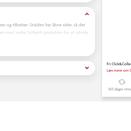
keyboard_arrow_down
rer og tilbehør. Stalden har åbne sider, så det
men med andre Schleich produkter for at udvide
e stalden efter egne ønsker.
Fri Click&Colle
keyboard_arrow_down
Læs mere om C
365 dages retu