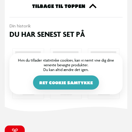
legepladsen eller en tur i parken. En enkel og velkendt
TILBAGE TIL TOPPEN
aktivitet, der hurtigt skaber smil og bevægelse.
Din historik
Dyp ringen i væsken og pust forsigtigt for at danne en strøm
DU HAR SENEST SET PÅ
af bobler. Gentag efter behov for fortsat leg.
Specifikationer
Hvis du tillader statistiske cookies, kan vi nemt vise dig dine
Sæbebobler i rør
seneste besøgte produkter.
Du kan altid ændre det igen.
Flere farver – leveres assorteret
RET COOKIE SAMTYKKE
Velegnet til udendørs brug
Indhold: 120 ml