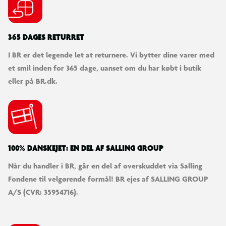
OBS! Varen er assorteret, og en bestemt variant kan ikke
garanteres.
365 DAGES RETURRET
I BR er det legende let at returnere. Vi bytter dine varer med
et smil inden for 365 dage, uanset om du har købt i butik
eller på BR.dk.
100% DANSKEJET: EN DEL AF SALLING GROUP
Når du handler i BR, går en del af overskuddet via Salling
Fondene til velgørende formål! BR ejes af SALLING GROUP
A/S (CVR: 35954716).