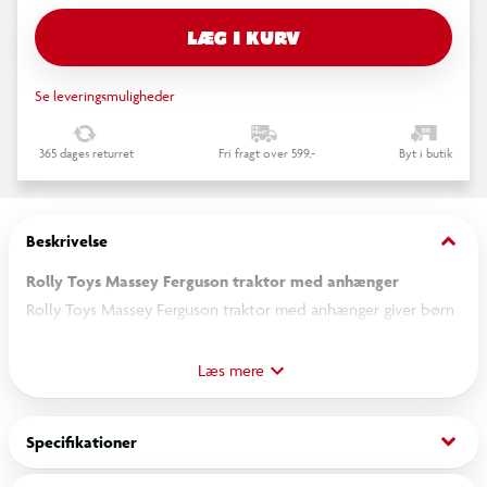
LÆG I KURV
Se leveringsmuligheder
365 dages returret
Fri fragt over 599,-
Byt i butik
keyboard_arrow_down
Beskrivelse
Rolly Toys Massey Ferguson traktor med anhænger
Rolly Toys Massey Ferguson traktor med anhænger giver børn
mulighed for at lege landmand og transportere små læs af
legetøj eller andre genstande. Pedaltraktoren er designet med
Læs mere
sikkerhed og funktionalitet i fokus og har integreret
kædetræk, som gør det nemt og sikkert at træde rundt.
keyboard_arrow_down
Specifikationer
Traktoren er velegnet til børn fra 2,5 til 5 år og kan bruges