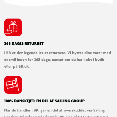
365 DAGES RETURRET
I BR er det legende let at returnere. Vi bytter dine varer med
et smil inden for 365 dage, uanset om du har købt i butik
eller på BR.dk.
100% DANSKEJET: EN DEL AF SALLING GROUP
Når du handler i BR, går en del af overskuddet via Salling
Fondene til velgørende formål! BR ejes af SALLING GROUP