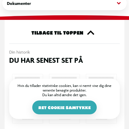
keyboard_arrow_down
Dokumenter
både indendørs og udendørs. Anhængeren kan fyldes med
legetøj eller små skatte, hvilket giver sjove og varierede
legeoplevelser.
TILBAGE TIL TOPPEN
Specifikationer:
Motorhjelm kan åbnes
Pedaler med beskyttet kædetræk
Din historik
Inkl. anhænger
DU HAR SENEST SET PÅ
Justerbar pedalarm
Mulighed for ekstra tilbehør
Mål: 134 x 47 x 52 cm
Hvis du tillader statistiske cookies, kan vi nemt vise dig dine
Model: 012305
seneste besøgte produkter.
Du kan altid ændre det igen.
RET COOKIE SAMTYKKE