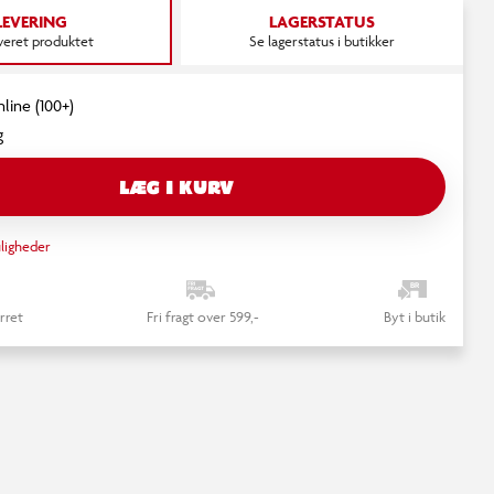
LEVERING
LAGERSTATUS
everet produktet
Se lagerstatus i butikker
nline (100+)
g
LÆG I KURV
ligheder
rret
Fri fragt over 599,-
Byt i butik