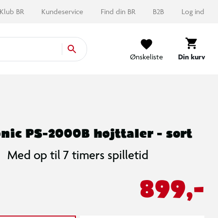
Klub BR
Kundeservice
Find din BR
B2B
Log ind
Ønskeliste
Din kurv
nic PS-2000B højttaler - sort
Med op til 7 timers spilletid
899,-