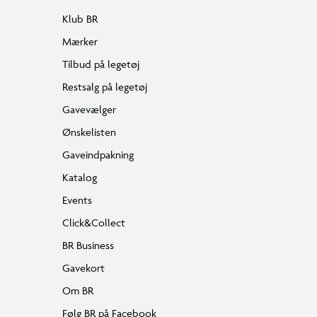
Klub BR
Mærker
Tilbud på legetøj
Restsalg på legetøj
Gavevælger
Ønskelisten
Gaveindpakning
Katalog
Events
Click&Collect
BR Business
Gavekort
Om BR
Følg BR på Facebook