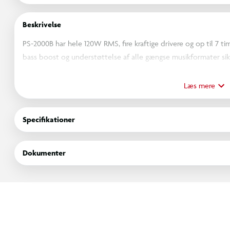
Beskrivelse
PS-2000B har hele 120W RMS, fire kraftige drivere og op til 7 ti
bass boost og understøttelse af alle gængse musikformater sikr
design og den store batterikapacitet gør PS-2000B til det oplag
eller en fest med vennerne. RGB-lyset er med til at sikre en e
Læs mere
indstilling der matcher dit humør (eller helt slå det fra).
Specifikationer
Dokumenter