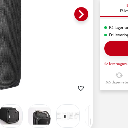
keyboard_arrow_right
Få l
På lager o
Fri leverin
Se leveringsmu
365 dages retu