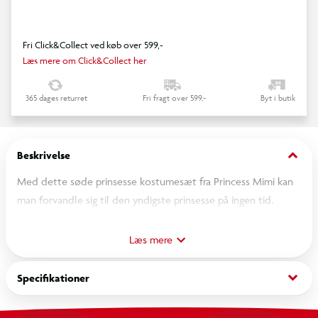
Fri Click&Collect ved køb over 599,-
Læs mere om Click&Collect her
365 dages returret
Fri fragt over 599,-
Byt i butik
keyboard_arrow_down
Beskrivelse
Med dette søde prinsesse kostumesæt fra Princess Mimi kan
man forvandle sig til den yndigste prinsesse på ingen tid.
Sættet indeholder et rosafarvet tylskørt overstrøet med
gyldne stjerner og med elastisk linning samt en matchende
Læs mere
tryllestav med en stor rosa stjerne i toppen og farverige,
flagrende bånd. Skørtet passer til størrelser mellem 104 - 122
keyboard_arrow_down
Specifikationer
cm.