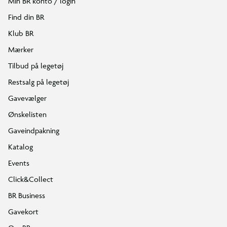
Min BR konto / login
Find din BR
Klub BR
Mærker
Tilbud på legetøj
Restsalg på legetøj
Gavevælger
Ønskelisten
Gaveindpakning
Katalog
Events
Click&Collect
BR Business
Gavekort