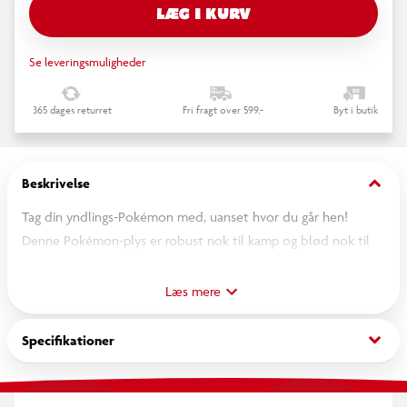
LÆG I KURV
Se leveringsmuligheder
365 dages returret
Fri fragt over 599,-
Byt i butik
keyboard_arrow_down
Beskrivelse
Tag din yndlings-Pokémon med, uanset hvor du går hen!
Denne Pokémon-plys er robust nok til kamp og blød nok til
sengetid! Vælg at sove med denne ekstra store plys. Denne
Pokémon er 45 cm lang og har en unik sovestilling. Den er
Læs mere
også superblød og lavet af et unikt materiale, der er perfekt
til at putte med. Efter en lang dag med Pokémon-træning er
keyboard_arrow_down
Specifikationer
denne plys klar til at sove lur med. Officielt licenseret
Pokémon-produkt fra Jazwares.