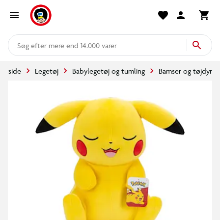
mere end 14.000 varer
Forside
Legetøj
Babylegetøj og tumling
Bamser og tøjdyr