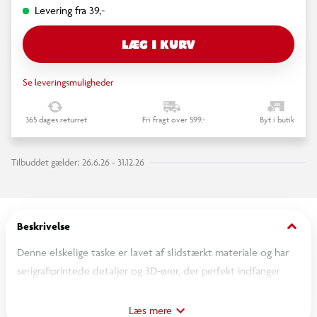
Levering fra 39,-
LÆG I KURV
Se leveringsmuligheder
365 dages returret
Fri fragt over 599,-
Byt i butik
Tilbuddet gælder: 26.6.26 - 31.12.26
keyboard_arrow_down
Beskrivelse
Denne elskelige taske er lavet af slidstærkt materiale og har
serigrafiprintede detaljer og 3D-ører, der perfekt indfanger
Pikachus nuttethed, så alle kan se den.
Læs mere