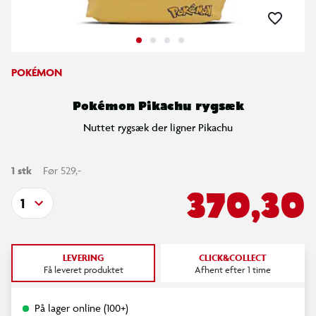
POKÉMON
Pokémon Pikachu rygsæk
Nuttet rygsæk der ligner Pikachu
1 stk
Før 529,-
370,30
1
LEVERING
CLICK&COLLECT
Få leveret produktet
Afhent efter 1 time
På lager online (100+)