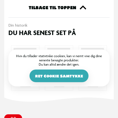
Specifikationer
TILBAGE TIL TOPPEN
Blødt plysomslag
Din historik
Linjerede sider med Pikachu-motiv på siderne
DU HAR SENEST SET PÅ
Format: A5
Mål: 15 x 34 cm
Hvis du tillader statistiske cookies, kan vi nemt vise dig dine
seneste besøgte produkter.
Du kan altid ændre det igen.
Velegnet til noter, dagbog og skolebrug
RET COOKIE SAMTYKKE