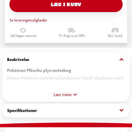
LÆG I KURV
Se leveringsmuligheder
365 dages returret
Fri fragt over 599,-
Byt i butik
keyboard_arrow_down
Beskrivelse
Pokémon Pikachu plys-notesbog
Denne Pokémon notesbog kombinerer blødt plysdesign med
praktisk funktionalitet. Forsiden er beklædt med blød gul plys
og dekoreret med en stor Pikachu-applikation, som gør
Læs mere
notesbogen til et oplagt valg for Pokémon-fans.
keyboard_arrow_down
Specifikationer
Indvendigt finder du linjerede sider med Pikachu-motiver, der
gør noter, dagbogsskrivning og kreative idéer lidt sjovere.