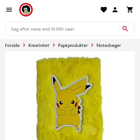
mere end 14.000 varer
Forside
Kreativitet
Papirprodukter
Notesbøger