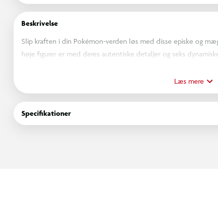
Beskrivelse
Slip kraften i din Pokémon-verden løs med disse episke og mægt
høje figurer er med deres autentiske detaljer og seks dynamiske
scener eller kæmp med dit hold!
Læs mere
Indhold:
- 1 x 30 cm justerbare figur
Specifikationer
- Gotta Collect ’Em All - Hver sælges separat!
- Føj til din Pokémon-verden
- Gengiv scener fra showet
Alder 4+