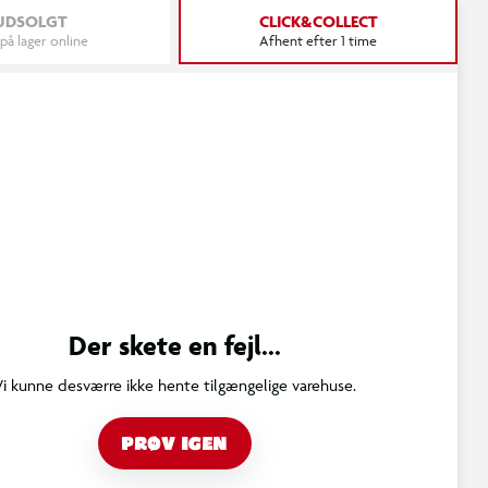
UDSOLGT
CLICK&COLLECT
 på lager online
Afhent efter 1 time
Der skete en fejl...
Vi kunne desværre ikke hente tilgængelige varehuse.
PRØV IGEN