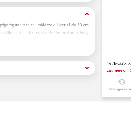
keyboard_arrow_down
ige figurer, der er i målestok. Hver af de 30 cm
 stillinger klar til en episk Pokémon-kamp. Følg
Fri Click&Colle
keyboard_arrow_down
Læs mere om C
365 dages retu