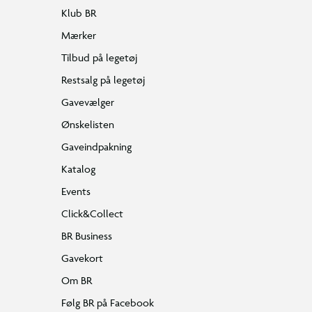
Klub BR
Mærker
Tilbud på legetøj
Restsalg på legetøj
Gavevælger
Ønskelisten
Gaveindpakning
Katalog
Events
Click&Collect
BR Business
Gavekort
Om BR
Følg BR på Facebook