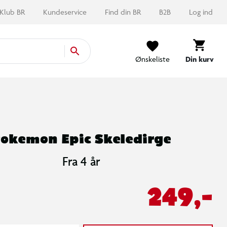
Klub BR
Kundeservice
Find din BR
B2B
Log ind
Ønskeliste
Din kurv
okemon Epic Skeledirge
Fra 4 år
249,-