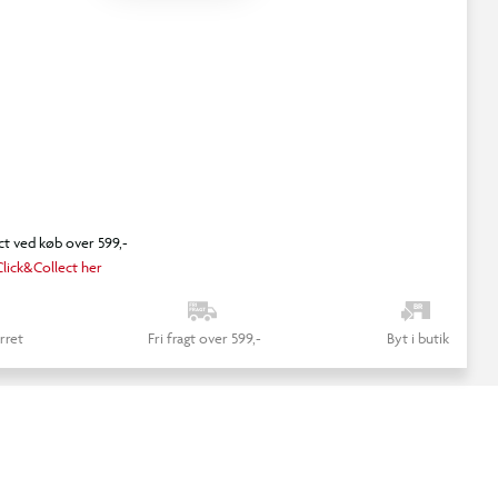
ct ved køb over 599,-
lick&Collect her
rret
Fri fragt over 599,-
Byt i butik