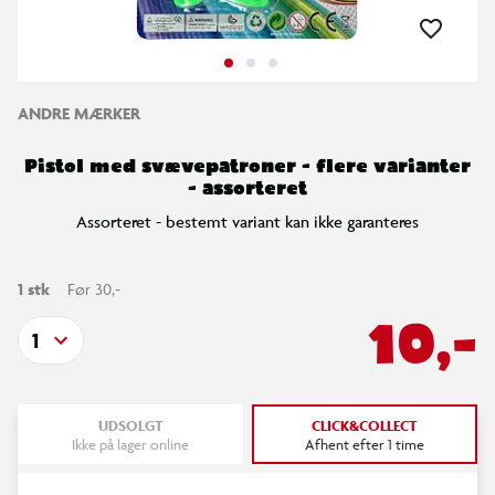
ANDRE MÆRKER
Pistol med svævepatroner - flere varianter
- assorteret
Assorteret - bestemt variant kan ikke garanteres
1 stk
Før 30,-
10,-
1
UDSOLGT
CLICK&COLLECT
Ikke på lager online
Afhent efter 1 time