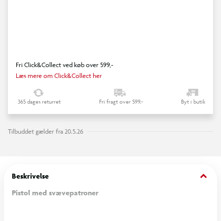
Fri Click&Collect ved køb over 599,-
Læs mere om Click&Collect her
365 dages returret
Fri fragt over 599,-
Byt i butik
Tilbuddet gælder fra 20.5.26
keyboard_arrow_down
Beskrivelse
Pistol med svævepatroner
Actionfyldt legetøjspistol med svævepatroner, der skaber