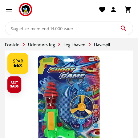
mere end 14.000 varer
Forside
Udendørs leg
Leg i haven
Havespil
SPAR
66%
REST
SALG