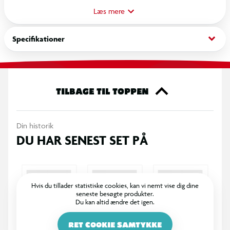
spænding, bevægelse og masser af sjov i legen. Når
Læs mere
patronerne sendes afsted og svæver gennem luften, opstår en
dynamisk og underholdende leg.
keyboard_arrow_down
Specifikationer
Produktet indbyder til fantasifuld og energifyldt leg, hvor
tempo og grin er i centrum. Perfekt til børn der elsker aktiv
leg med fart på.
TILBAGE TIL TOPPEN
OBS! Varen er assorteret, og en bestemt variant kan ikke
Din historik
garanteres.
DU HAR SENEST SET PÅ
Hvis du tillader statistiske cookies, kan vi nemt vise dig dine
seneste besøgte produkter.
Du kan altid ændre det igen.
RET COOKIE SAMTYKKE